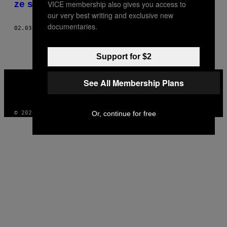
ze społeczeństwa”
VICE membership also gives you access to
THIS
our very best writing and exclusive new
AUTHOR
documentaries.
02.03.16
BY
TOBIAS DAMMERS, TŁUMACZENIE: JULIA BŁASZCZYK
Support for $2
VICE
See All Membership Plans
MEDIA
INSTAGRAM
TIKTOK
YOUTUBE
Or, continue for free
© 2026 VICE DIGITAL PUBLISHING, LLC