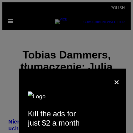
Skip
+ POLISH
to
Open
content
SUBSCRIBE
NEWSLETTER
Menu
Tobias Dammers,
tłumaczenie: Julia
×
Błaszczyk
Kill the ads for
POSTS
just $2 a month
Nienawiść do homoseksualnych
BY
uchodźców: „Trzeba się pozbyć tej zarazy