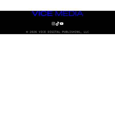
VICE
MEDIA
INSTAGRAM
TIKTOK
YOUTUBE
© 2026 VICE DIGITAL PUBLISHING, LLC