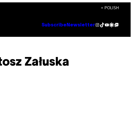
+ POLISH
Instagram
TikTok
YouTube
Google Discover
Google Top Posts
Subscribe
Newsletter
tosz Załuska