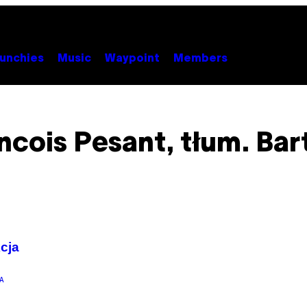
unchies
Music
Waypoint
Members
ancois Pesant, tłum. Bar
cja
A