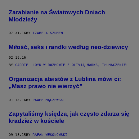
​Zarabianie na Światowych Dniach
Młodzieży
07.31.16
BY
IZABELA SZUMEN
Miłość, seks i randki według neo-dziewicy
02.18.16
BY
CARRIE LLOYD W ROZMOWIE Z OLIVIĄ MARKS, TŁUMACZENIE:
Organizacja ateistów z Lublina mówi ci:
„Masz prawo nie wierzyć”
01.13.16
BY
PAWEŁ MĄCZEWSKI
​Zapytaliśmy księdza, jak często zdarza się
kradzież w kościele
09.18.15
BY
RAFAŁ WESOŁOWSKI