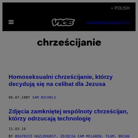
Skip
+ POLISH
to
Open
content
SUBSCRIBE
NEWSLETTER
Menu
chrześcijanie
Homoseksualni chrześcijanie, którzy
decydują się na celibat dla Jezusa
06.07.18
BY
SAM NICHOLS
Zdjęcia zamkniętej wspólnoty chrześcijan,
którzy odrzucają technologię
11.03.16
BY
BEATRICE HAZLEHURST, ZDJĘCIA CAM MCLAREN, TŁUM. BRIAN