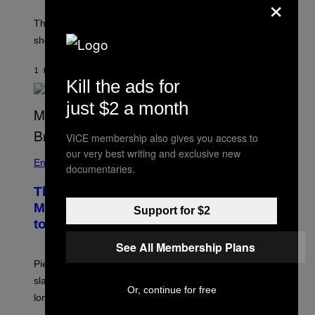
×
The producer of ‘My Scene Goes Hollywood’ later said
she was “mortified” that Weinstein appeared in the film.
1 HOUR AGO
BY
TONY ALPSEN
Kill the ads for
just $2 a month
VICE membership also gives you access to
our very best writing and exclusive new
Entertainment
documentaries.
The Sharon Osbourne and Piers
Morgan Fight That Jerry Springer Had
Support for $2
to Break Up
See All Membership Plans
Piers Morgan says Sharon Osbourne choked and
slapped him at an NBC dinner before they became
Or, continue for free
longtime friends.