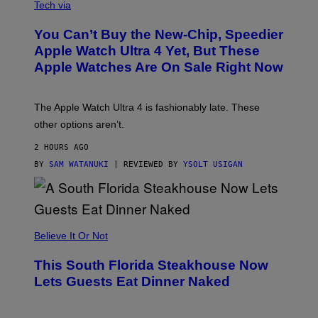
N
Tech via
O
L
You Can’t Buy the New-Chip, Speedier
D
E
Apple Watch Ultra 4 Yet, But These
R
Apple Watches Are On Sale Right Now
M
O
D
E
The Apple Watch Ultra 4 is fashionably late. These
L
,
other options aren’t.
N
O
2 HOURS AGO
T
T
BY
SAM WATANUKI
| REVIEWED BY
YSOLT USIGAN
H
E
A
P
P
L
Believe It Or Not
E
W
A
This South Florida Steakhouse Now
T
Lets Guests Eat Dinner Naked
C
H
U
L