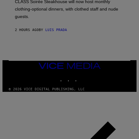
CLASS Soirée Steakhouse will now host monthly
T
R
clothing-optional dinners, with clothed staff and nude
A
4
guests.
2 HOURS AGO
BY
LUIS PRADA
VICE
MEDIA
INSTAGRAM
TIKTOK
YOUTUBE
© 2026 VICE DIGITAL PUBLISHING, LLC