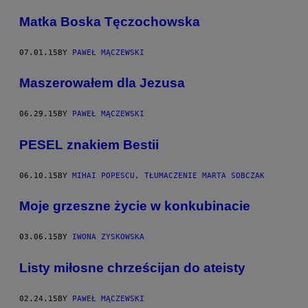
​Matka Boska Tęczochowska
07.01.15
BY
PAWEŁ MĄCZEWSKI
​Maszerowałem dla Jezusa
06.29.15
BY
PAWEŁ MĄCZEWSKI
PESEL znakiem Bestii
06.10.15
BY
MIHAI POPESCU, TŁUMACZENIE MARTA SOBCZAK
​Moje grzeszne życie w konkubinacie
03.06.15
BY
IWONA ZYSKOWSKA
Listy miłosne chrześcijan do ateisty
02.24.15
BY
PAWEŁ MĄCZEWSKI