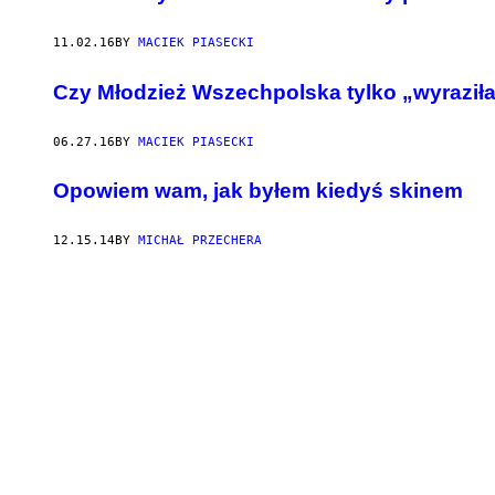
11.02.16
BY
MACIEK PIASECKI
Czy Młodzież Wszechpolska tylko „wyraziła
06.27.16
BY
MACIEK PIASECKI
​Opowiem wam, jak byłem kiedyś skinem
12.15.14
BY
MICHAŁ PRZECHERA