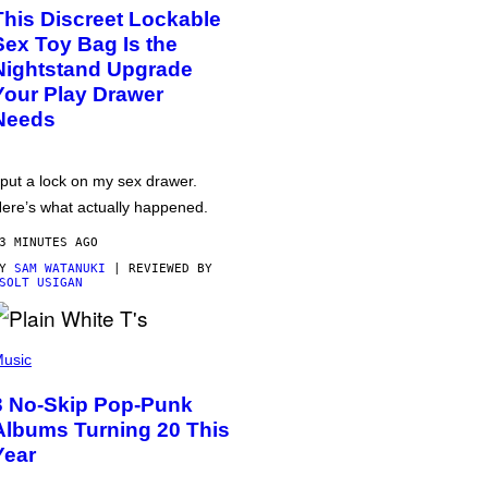
This Discreet Lockable
Sex Toy Bag Is the
Nightstand Upgrade
Your Play Drawer
Needs
 put a lock on my sex drawer.
ere’s what actually happened.
3 MINUTES AGO
BY
SAM WATANUKI
| REVIEWED BY
SOLT USIGAN
usic
3 No-Skip Pop-Punk
Albums Turning 20 This
Year