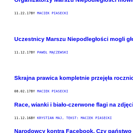
11.22.17
BY
MACIEK PIASECKI
Uczestnicy Marszu Niepodległości mogli g
11.12.17
BY
PAWEŁ MĄCZEWSKI
Skrajna prawica kompletnie przejęła rocz
08.02.17
BY
MACIEK PIASECKI
Race, wianki i biało-czerwone flagi na zdję
11.12.16
BY
KRYSTIAN MAJ, TEKST: MACIEK PIASECKI
Narodowcy kontra Facebook. Czy państwo 