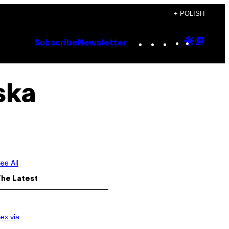
+ POLISH
Instagram
TikTok
YouTube
Google
Goog
Subscribe
Newsletter
Discove
Top
Posts
ska
ee All
The Latest
ex via