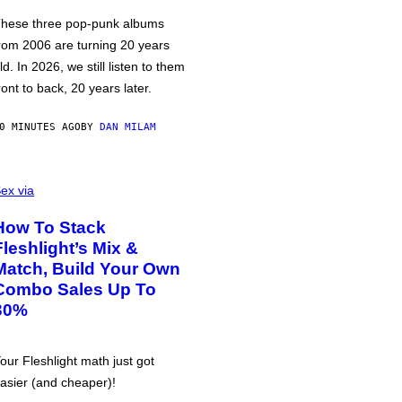
hese three pop-punk albums
rom 2006 are turning 20 years
ld. In 2026, we still listen to them
ront to back, 20 years later.
0 MINUTES AGO
BY
DAN MILAM
ex via
How To Stack
Fleshlight’s Mix &
Match, Build Your Own
Combo Sales Up To
30%
our Fleshlight math just got
asier (and cheaper)!