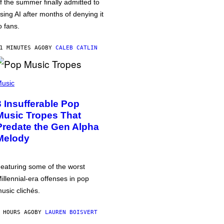
f the summer finally admitted to
sing AI after months of denying it
o fans.
1 MINUTES AGO
BY
CALEB CATLIN
usic
3 Insufferable Pop
Music Tropes That
Predate the Gen Alpha
Melody
eaturing some of the worst
illennial-era offenses in pop
usic clichés.
 HOURS AGO
BY
LAUREN BOISVERT