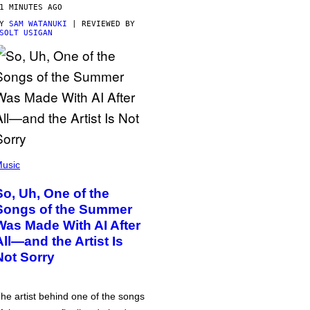
1 MINUTES AGO
BY
SAM WATANUKI
| REVIEWED BY
SOLT USIGAN
usic
So, Uh, One of the
Songs of the Summer
Was Made With AI After
All—and the Artist Is
Not Sorry
he artist behind one of the songs