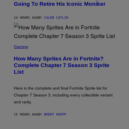
O
Going To Retire His Iconic Moniker
R
B
/
Y
G
P
E
14 HOURS AGO
BY
CALEB CATLIN
E
T
D
T
R
Y
O
I
B
M
E
S
A
C
C
G
Gaming
E
R
E
R
E
S
How Many Sprites Are in Fortnite?
R
E
)
A
N
Complete Chapter 7 Season 3 Sprite
/
S
List
G
H
E
O
T
T
T
:
Here is the complete and final Fortnite Sprite list for
Y
E
I
P
Chapter 7 Season 3, including every collectible variant
M
I
A
and rarity.
C
G
G
E
A
S
15 HOURS AGO
BY
BRENT KOEPP
M
F
E
O
S
R