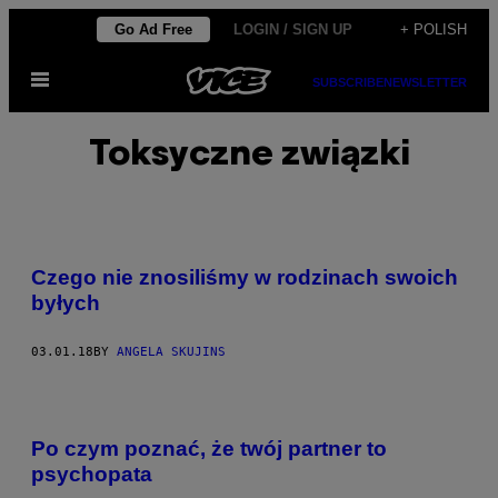
Skip
Go Ad Free
LOGIN / SIGN UP
+ POLISH
to
Open
content
SUBSCRIBE
NEWSLETTER
Menu
Toksyczne związki
Czego nie znosiliśmy w rodzinach swoich
byłych
03.01.18
BY
ANGELA SKUJINS
Po czym poznać, że twój partner to
psychopata