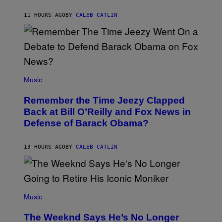
O
H
11 HOURS AGO
BY
CALEB CATLIN
N
N
Y
N
U
N
E
(
Z
P
Music
/
H
W
O
I
Remember the Time Jeezy Clapped
T
R
O
Back at Bill O’Reilly and Fox News in
E
B
I
Defense of Barack Obama?
Y
M
T
A
I
G
M
13 HOURS AGO
BY
CALEB CATLIN
E
M
)
O
S
E
N
(
F
P
Music
E
H
L
O
D
The Weeknd Says He’s No Longer
T
E