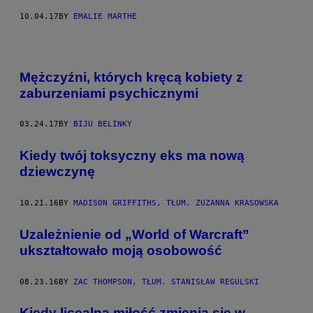
10.04.17
BY
EMALIE MARTHE
Mężczyźni, których kręcą kobiety z
zaburzeniami psychicznymi
03.24.17
BY
BIJU BELINKY
Kiedy twój toksyczny eks ma nową
dziewczynę
10.21.16
BY
MADISON GRIFFITHS, TŁUM. ZUZANNA KRASOWSKA
Uzależnienie od „World of Warcraft”
ukształtowało moją osobowość
08.23.16
BY
ZAC THOMPSON, TŁUM. STANISŁAW REGULSKI
Kiedy licealna miłość zmienia się w