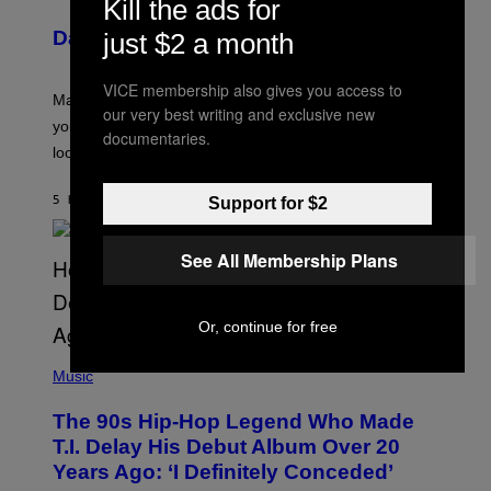
Kill the ads for
L
U
Daily Horoscope: August 10, 2026
just $2 a month
S
T
R
VICE membership also gives you access to
A
Mars wraps up its time in Gemini tonight. Whatever
T
our very best writing and exclusive new
I
you’ve been moving fast on, today’s the day to actually
documentaries.
O
look at it.
N
B
Y
5 HOURS AGO
BY
ASHLEY FIKE
Support for $2
R
E
E
S
See All Membership Plans
A
.
Or, continue for free
(
P
Music
H
O
The 90s Hip-Hop Legend Who Made
T
O
T.I. Delay His Debut Album Over 20
B
Years Ago: ‘I Definitely Conceded’
Y
J