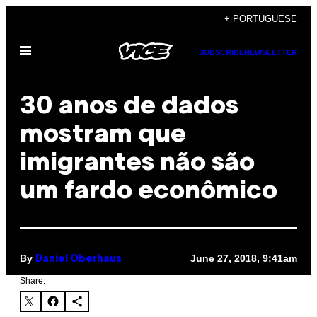
Skip
+ PORTUGUESE
to
Open
content
SUBSCRIBE
NEWSLETTER
Menu
30 anos de dados
mostram que
imigrantes não são
um fardo econômico
By
June 27, 2018, 9:41am
Daniel Oberhaus
Share: