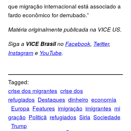
que migração internacional está associado a
fardo econômico for derrubado.”
Matéria originalmente publicada na VICE US.
Siga a
VICE Brasil
no
Facebook
,
Twitter
,
Instagram
e
YouTube
.
Tagged:
crise dos migrantes
crise dos
refugiados
Destaques
dinheiro
economía
Europa
Features
imigração
imigrantes
mi
gração
Politică
refugiados
Siria
Sociedade
Trump