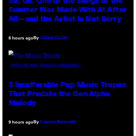
So, Uh, One of the Songs of the
Summer Was Made With AI After
All—and the Artist Is Not Sorry
By
8 hours ago
Caleb Catlin
(PHOTO BY MARC BROUSSELY/REDFERNS)
3 Insufferable Pop Music Tropes
That Predate the Gen Alpha
Melody
By
9 hours ago
Lauren Boisvert