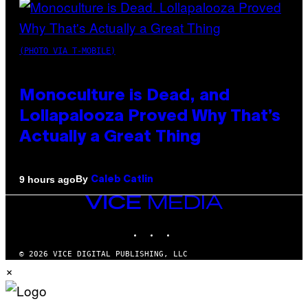
(PHOTO VIA T-MOBILE)
Monoculture is Dead, and
Lollapalooza Proved Why That’s
Actually a Great Thing
By
9 hours ago
Caleb Catlin
VICE
MEDIA
INSTAGRAM
TIKTOK
YOUTUBE
© 2026 VICE DIGITAL PUBLISHING, LLC
×