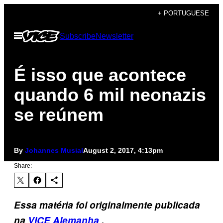
Skip
+ PORTUGUESE
to
Open
Subscribe
Newsletter
content
Menu
É isso que acontece
quando 6 mil neonazis
se reúnem
By
Johannes Musial
August 2, 2017, 4:13pm
Share:
Essa matéria foi originalmente publicada
na
VICE Alemanha
.