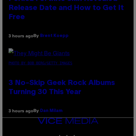
Release Date and How to Get It
Free
By
3 hours ago
Brent Koepp
PHOTO BY BOB BERG/GETTY IMAGES
3 No-Skip Geek Rock Albums
Turning 30 This Year
By
3 hours ago
Dan Milam
VICE
MEDIA
INSTAGRAM
TIKTOK
YOUTUBE