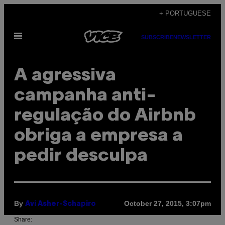
Skip
+ PORTUGUESE
to
Open
content
SUBSCRIBE
NEWSLETTER
Menu
A agressiva
campanha anti-
regulação do Airbnb
obriga a empresa a
pedir desculpa
By
October 27, 2015, 3:07pm
Avi Asher-Schapiro
Share: