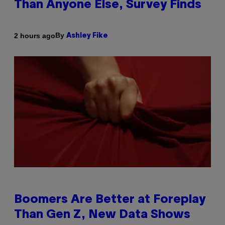
Than Anyone Else, Survey Finds
By
2 hours ago
Ashley Fike
Boomers Are Better at Foreplay
Than Gen Z, New Data Shows