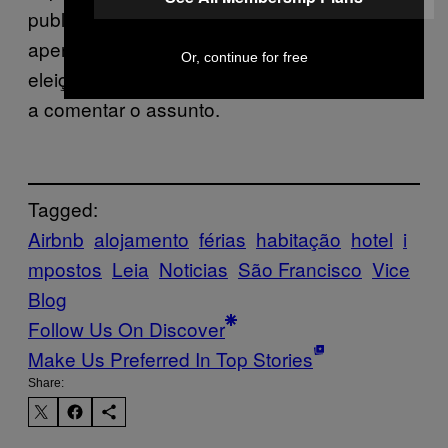
publicitária tão abrasiva recebeu luz verde,
apenas umas semanas antes de uma
Or, continue for free
eleição tão importante, a empresa negou-se
a comentar o assunto.
Tagged:
Airbnb
alojamento
férias
habitação
hotel
i
mpostos
Leia
Noticias
São Francisco
Vice
Blog
Follow Us On Discover
Make Us Preferred In Top Stories
Share: