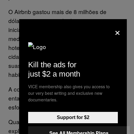
O Airbnb gastou mais de 8 milhões de
dólares na tentativa de derrotar esta
×
iniciativa, que descreve como sendo “uma
medida levada a cabo com o aval do sector
hoteleiro, e que traça uma falsa linha entre os
cidadãos de São Francisco que partilham as
Kill the ads for
suas casas, e uma crise no sector
just $2 a month
habitacional que persiste há décadas”.
VICE membership also gives you access to
A controversa campanha publicitária, no
our very best writing and exclusive new
entanto, não fazia, oficialmente, parte desse
documentaries.
esforço.
Support for $2
Quando a VICE News pediu ao Airbnb que
explicasse porque é que uma campanha
See All Membership Plans