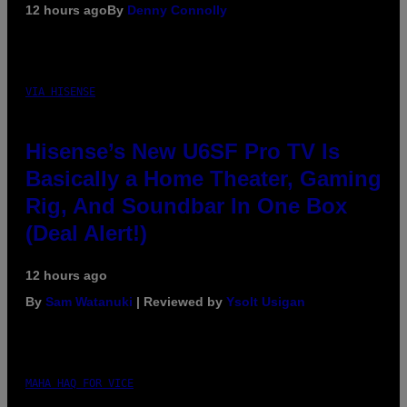
12 hours ago
By
Denny Connolly
VIA HISENSE
Hisense’s New U6SF Pro TV Is
Basically a Home Theater, Gaming
Rig, And Soundbar In One Box
(Deal Alert!)
12 hours ago
By
Sam Watanuki
| Reviewed by
Ysolt Usigan
MAHA HAQ FOR VICE