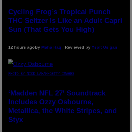
Cycling Frog’s Tropical Punch
THC Seltzer Is Like an Adult Capri
Sun (That Gets You High)
12 hours ago
By
Maha Haq
| Reviewed by
Ysolt Usigan
PHOTO BY NICK LAHAM/GETTY IMAGES
‘Madden NFL 27’ Soundtrack
Includes Ozzy Osbourne,
Metallica, the White Stripes, and
Styx