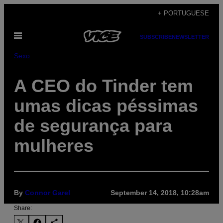
Skip
+ PORTUGUESE
to
Open
content
SUBSCRIBE
NEWSLETTER
Menu
Sexo
A CEO do Tinder tem
umas dicas péssimas
de segurança para
mulheres
By
Connor Garel
September 14, 2018, 10:28am
Share: