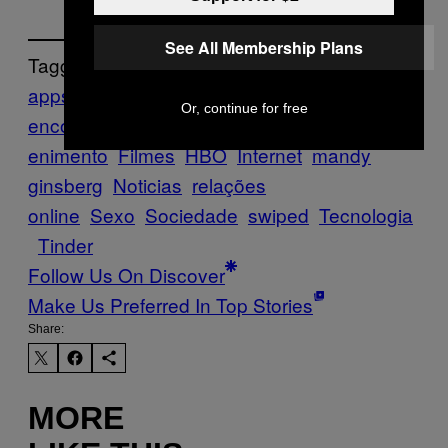
See All Membership Plans
Tagged:
apps de
Or, continue for free
encontros
Destaques
Documentário
Entret
enimento
Filmes
HBO
Internet
mandy
ginsberg
Noticias
relações
online
Sexo
Sociedade
swiped
Tecnologia
Tinder
Follow Us On Discover
Make Us Preferred In Top Stories
Share:
MORE