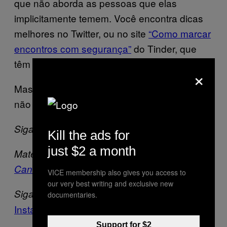
que não aborda as pessoas que elas
implicitamente temem. Você encontra dicas
melhores no Twitter, ou no site
“Como marcar
encontros com segurança”
do Tinder, que
têm uma lista com curadoria mais cuidadosa.
×
Mas tem sempre a alternativa mais segura:
não se encontre com ninguém, nunca.
Siga o Connor Garel no
Twitter
.
Kill the ads for
just $2 a month
Matéria originalmente publicada pela
VICE
Canadá
.
VICE membership also gives you access to
our very best writing and exclusive new
Siga a
VICE Brasil
no
Facebook
,
Twitter
,
documentaries.
Instagram
e
YouTube
.
Support for $2