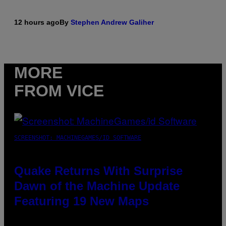
12 hours ago
By
Stephen Andrew Galiher
MORE
FROM VICE
SCREENSHOT: MACHINEGAMES/ID SOFTWARE
Quake Returns With Surprise
Dawn of the Machine Update
Featuring 19 New Maps