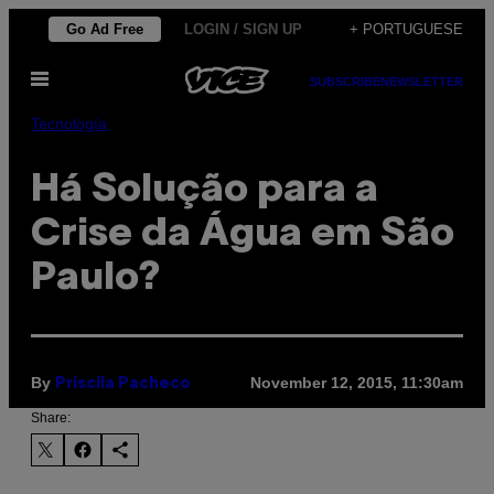
Skip
Go Ad Free
LOGIN / SIGN UP
+ PORTUGUESE
to
Open
content
SUBSCRIBE
NEWSLETTER
Menu
Tecnología
Há Solução para a
Crise da Água em São
Paulo?
By
November 12, 2015, 11:30am
Priscila Pacheco
Share: