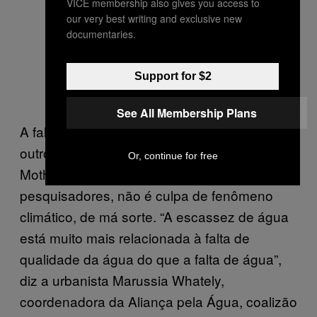
VICE membership also gives you access to
our very best writing and exclusive new
documentaries.
Support for $2
See All Membership Plans
A fala de Venturi vai de encontro com a de
outros especialistas ouvidos por
Or, continue for free
Motherboard. A falta de água, dizem
pesquisadores, não é culpa de fenômeno
climático, de má sorte. “A escassez de água
está muito mais relacionada à falta de
qualidade da água do que a falta de água”,
diz a urbanista Marussia Whately,
coordenadora da Aliança pela Água, coalizão