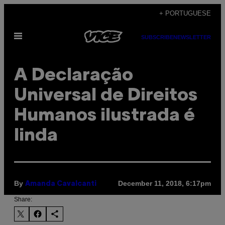
Skip
+ PORTUGUESE
to
Open
content
SUBSCRIBE
NEWSLETTER
Menu
A Declaração
Universal de Direitos
Humanos ilustrada é
linda
By
December 11, 2018, 6:17pm
Amanda Cavalcanti
Share: