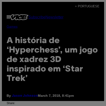
Skip
+ PORTUGUESE
to
Open
Subscribe
Newsletter
content
Menu
Games
A história de
‘Hyperchess’, um jogo
de xadrez 3D
inspirado em ‘Star
Trek’
By
March 7, 2018, 8:41pm
Jason Johnson
Share: