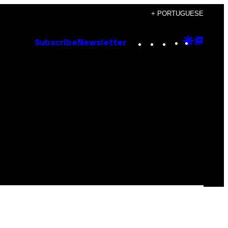
+ PORTUGUESE
Instagram
TikTok
YouTube
Google
Goog
Subscribe
Newsletter
Discove
Top
Posts