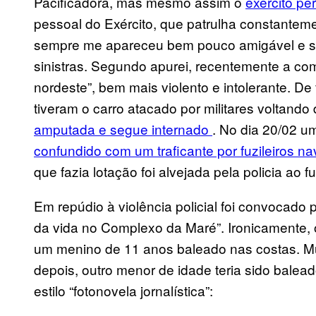
Pacificadora, mas mesmo assim o
exército p
pessoal do Exército, que patrulha constantem
sempre me apareceu bem pouco amigável e sád
sinistras. Segundo apurei, recentemente a co
nordeste”, bem mais violento e intolerante. De 
tiveram o carro atacado por militares voltando
amputada e segue internado
. No dia 20/02 u
confundido com um traficante por fuzileiros n
que fazia lotação foi alvejada pela policia ao f
Em repúdio à violência policial foi convocado 
da vida no Complexo da Maré”. Ironicamente,
um menino de 11 anos baleado nas costas. Mu
depois, outro menor de idade teria sido balead
estilo “fotonovela jornalística”: