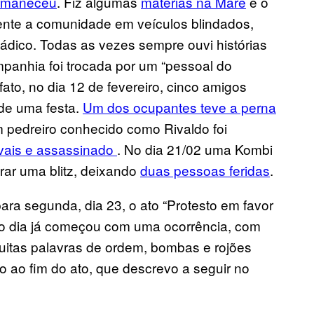
ermaneceu
. Fiz algumas
matérias na Maré
e o
ente a comunidade em veículos blindados,
ico. Todas as vezes sempre ouvi histórias
mpanhia foi trocada por um “pessoal do
fato, no dia 12 de fevereiro, cinco amigos
 de uma festa.
Um dos ocupantes teve a perna
m pedreiro conhecido como Rivaldo foi
avais e assassinado
. No dia 21/02 uma Kombi
urar uma blitz, deixando
duas pessoas feridas
.
para segunda, dia 23, o ato “Protesto em favor
 o dia já começou com uma ocorrência, com
itas palavras de ordem, bombas e rojões
o ao fim do ato, que descrevo a seguir no