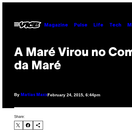
Skip
to
content
Open
Magazine
Pulse
Life
Tech
M
Menu
A Maré Virou no Co
da Maré
By
February 24, 2015, 6:44pm
Matias Maxx
Share: