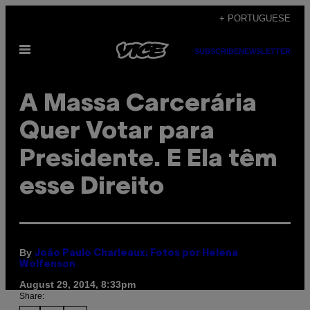
Skip
+ PORTUGUESE
to
Open
content
SUBSCRIBE
NEWSLETTER
Menu
A Massa Carcerária
Quer Votar para
Presidente. E Ela têm
esse Direito
By
João Paulo Charleaux; Fotos por Helena
Wolfenson
August 29, 2014, 8:33pm
Share: