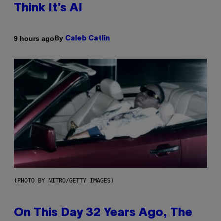
Think It’s AI
By
9 hours ago
Caleb Catlin
(PHOTO BY NITRO/GETTY IMAGES)
On This Day 32 Years Ago, The