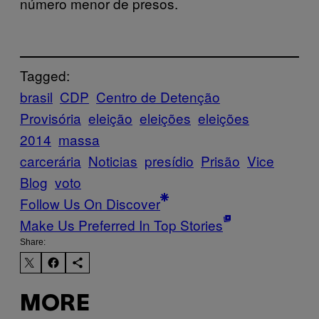
número menor de presos.
Tagged:
brasil
CDP
Centro de Detenção
Provisória
eleição
eleições
eleições
2014
massa
carcerária
Noticias
presídio
Prisão
Vice
Blog
voto
Follow Us On Discover
Make Us Preferred In Top Stories
Share:
MORE