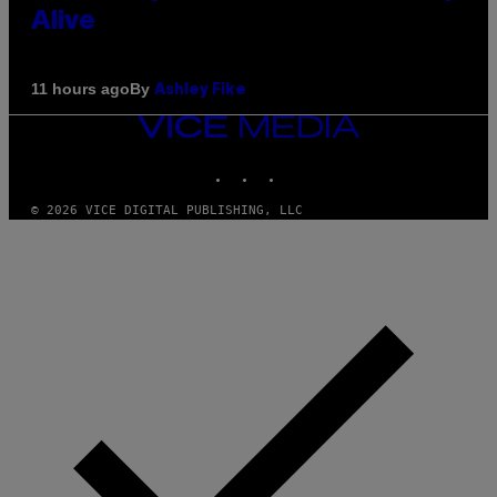
Alive
By
11 hours ago
Ashley Fike
VICE
MEDIA
INSTAGRAM
TIKTOK
YOUTUBE
© 2026 VICE DIGITAL PUBLISHING, LLC