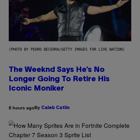
(PHOTO BY PEDRO BECERRA/GETTY IMAGES FOR LIVE NATION)
The Weeknd Says He’s No
Longer Going To Retire His
Iconic Moniker
By
8 hours ago
Caleb Catlin