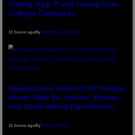
Dating-App Trend Taking Over
College Campuses
By
11 hours ago
Sammi Caramela
Researchers Asked 5,117 People
About Déjà Vu, Voices, Visions,
and Other Weird Experiences
By
11 hours ago
Ashley Fike