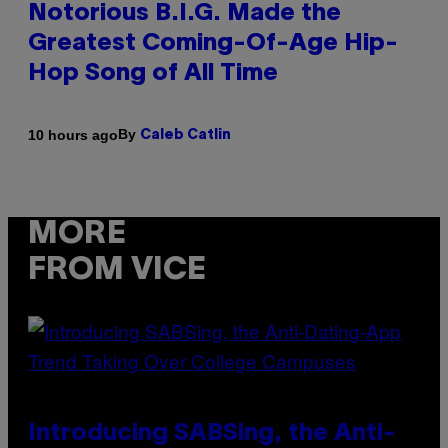
Notorious B.I.G. Made the
Greatest Coming-Of-Age Hip-
Hop Song of All Time
By
10 hours ago
Caleb Catlin
MORE
FROM VICE
Introducing SABSing, the Anti-