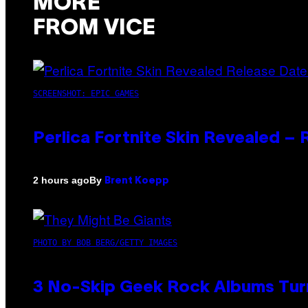
MORE
FROM VICE
SCREENSHOT: EPIC GAMES
Perlica Fortnite Skin Revealed –
By
2 hours ago
Brent Koepp
PHOTO BY BOB BERG/GETTY IMAGES
3 No-Skip Geek Rock Albums Turn