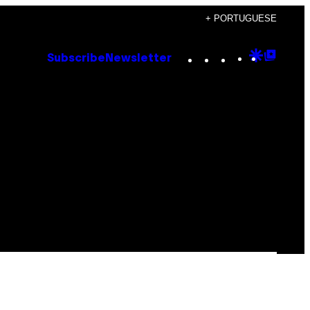
+ PORTUGUESE
Instagram
TikTok
YouTube
Google
Goog
Subscribe
Newsletter
Discove
Top
Posts