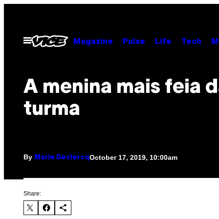
Skip
to
content
Open
Magazine
Pulse
Life
Tech
M
Menu
A menina mais feia 
turma
By
October 17, 2019, 10:00am
Marie Declercq
Share: