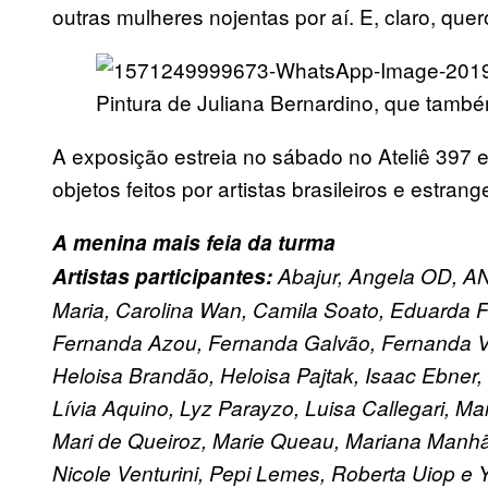
outras mulheres nojentas por aí. E, claro, quero
Pintura de Juliana Bernardino, que també
A exposição estreia no sábado no Ateliê 397 e
objetos feitos por artistas brasileiros e estran
A menina mais feia da turma
Artistas participantes:
Abajur, Angela OD, ANN
Maria, Carolina Wan, Camila Soato, Eduarda Fre
Fernanda Azou, Fernanda Galvão, Fernanda Val
Heloisa Brandão, Heloisa Pajtak, Isaac Ebner, J
Lívia Aquino, Lyz Parayzo, Luisa Callegari, M
Mari de Queiroz, Marie Queau, Mariana Manhã
Nicole Venturini, Pepi Lemes, Roberta Uiop e Y