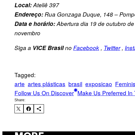
Local:
Ateliê 397
Endereço:
Rua Gonzaga Duque, 148 – Pompe
Data e horário:
Abertura dia 19 de outubro de 
novembro
Siga a
VICE Brasil
no
Facebook
,
Twitter
,
Ins
Tagged:
arte
artes plásticas
brasil
exposicao
Femini
Follow Us On Discover
Make Us Preferred In 
Share: