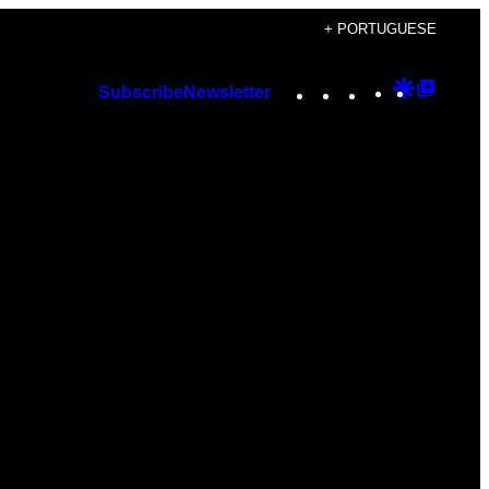
+ PORTUGUESE
Instagram
TikTok
YouTube
Google
Googl
Subscribe
Newsletter
Discover
Top
Posts