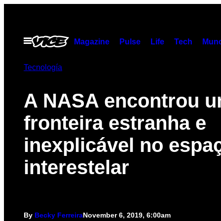
Skip
to
content
Open
Magazine
Pulse
Life
Tech
Munc
Menu
Tecnología
A NASA encontrou 
fronteira estranha e
inexplicável no espa
interestelar
By
Becky Ferreira
November 6, 2019, 6:00am