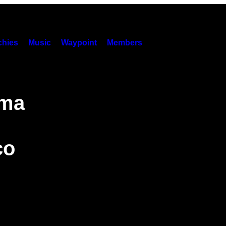
hies
Music
Waypoint
Members
uma
ço