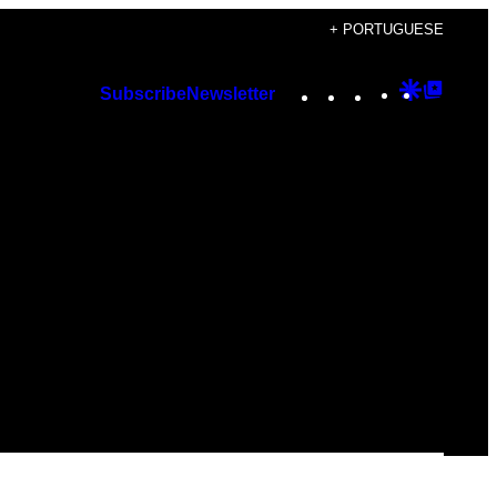
+ PORTUGUESE
Instagram
TikTok
YouTube
Google
Googl
Subscribe
Newsletter
Discover
Top
Posts