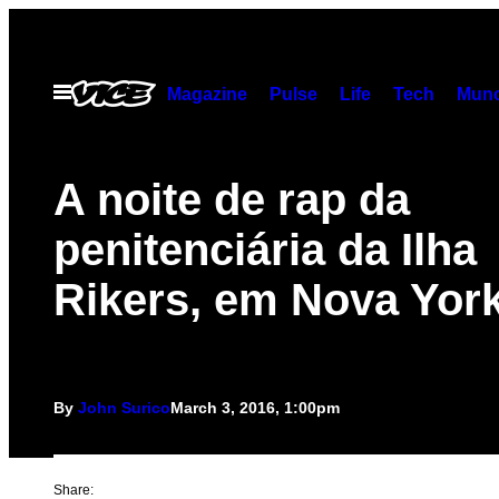
Skip
to
content
Open
Magazine
Pulse
Life
Tech
Munc
Menu
A noite de rap da
penitenciária da Ilha
Rikers, em Nova Yor
By
John Surico
March 3, 2016, 1:00pm
Share: