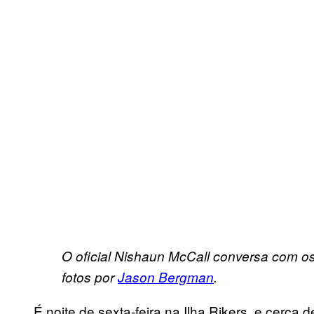
O oficial Nishaun McCall conversa com os
fotos por
Jason Bergman
.
É noite de sexta-feira na Ilha Rikers, e cerc