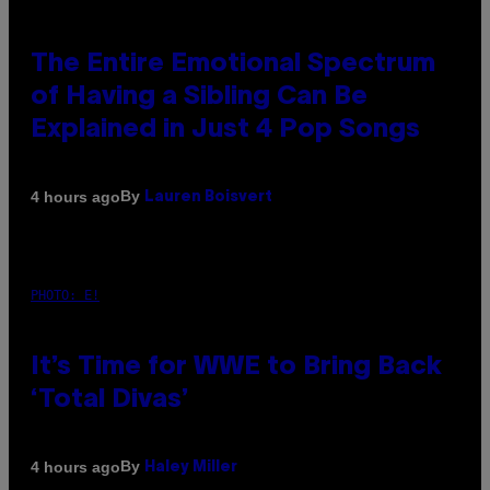
The Entire Emotional Spectrum
of Having a Sibling Can Be
Explained in Just 4 Pop Songs
By
4 hours ago
Lauren Boisvert
PHOTO: E!
It’s Time for WWE to Bring Back
‘Total Divas’
By
4 hours ago
Haley Miller