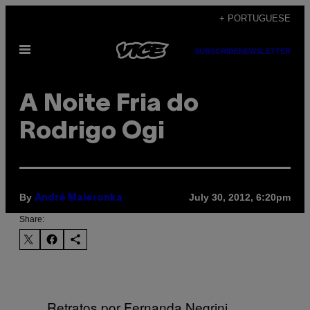
Skip
+ PORTUGUESE
to
Open
content
SUBSCRIBE
NEWSLETTER
Menu
A Noite Fria do
Rodrigo Ogi
By
July 30, 2012, 6:20pm
André Maleronka
Share:
Retratos por Fernanda Negrini