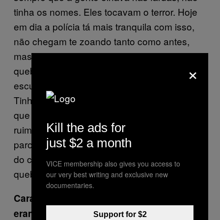
tinha os nomes. Eles tocavam o terror. Hoje
em dia a polícia tá mais tranquila com isso,
não chegam te zoando tanto como antes,
mas ainda te zoam, se te pegarem numa
×
quebrada mesmo você toma um
esculachozinho, mas não que nem antes.
Tinha cara lá no Jardim Brasil, um policial
que não vou citar o nome dele, e ele era tão
Kill the ads for
ruim que uma vez pegou um amigo meu,
just $2 a month
parou o carro da viatura em cima dos braços
do cara pra ele não ter como reagir e
VICE membership also gives you access to
quebrou as costelas dele no coturno.
our very best writing and exclusive new
documentaries.
Caralho. Mas você acha que os policiais
eram mais violentos naquela época
Support for $2