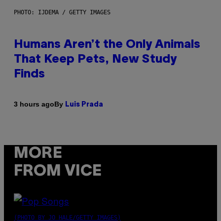
PHOTO: IJDEMA / GETTY IMAGES
Humans Aren’t the Only Animals
That Keep Pets, New Study
Finds
By
3 hours ago
Luis Prada
MORE
FROM VICE
(PHOTO BY JO HALE/GETTY IMAGES)