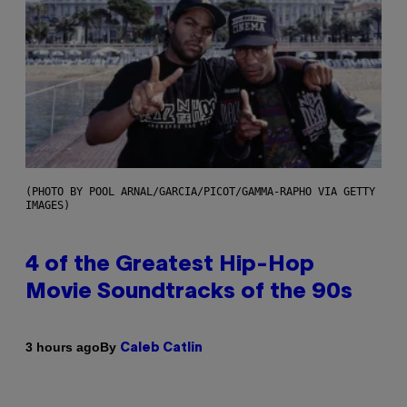
(PHOTO BY POOL ARNAL/GARCIA/PICOT/GAMMA-RAPHO VIA GETTY
IMAGES)
4 of the Greatest Hip-Hop
Movie Soundtracks of the 90s
By
3 hours ago
Caleb Catlin