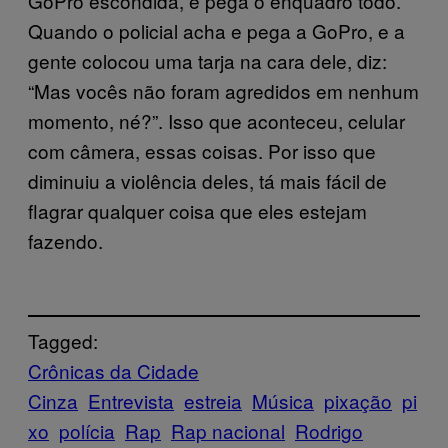
GoPro escondida, e pega o enquadro todo.
Quando o policial acha e pega a GoPro, e a
gente colocou uma tarja na cara dele, diz:
“Mas vocês não foram agredidos em nenhum
momento, né?”. Isso que aconteceu, celular
com câmera, essas coisas. Por isso que
diminuiu a violência deles, tá mais fácil de
flagrar qualquer coisa que eles estejam
fazendo.
Tagged:
Crônicas da Cidade
Cinza
Entrevista
estreia
Música
pixação
pi
xo
polícia
Rap
Rap nacional
Rodrigo