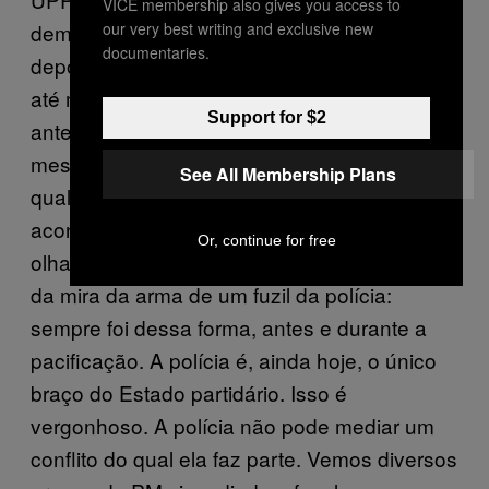
VICE membership also gives you access to
our very best writing and exclusive new
demandas dos moradores. “Cinco anos
documentaries.
depois, ainda vivemos violência e confrontos
até mais intensos e desregulares do que
Support for $2
antes, pois são duas forças ocupando o
mesmo espaço; e, quando se encontram, a
See All Membership Plans
qualquer hora do dia, intensos tiroteios
acontecem. Os governos partidários sempre
Or, continue for free
olharam para o Complexo do Alemão através
da mira da arma de um fuzil da polícia:
sempre foi dessa forma, antes e durante a
pacificação. A polícia é, ainda hoje, o único
braço do Estado partidário. Isso é
vergonhoso. A polícia não pode mediar um
conflito do qual ela faz parte. Vemos diversos