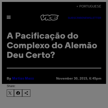
Skip
+ PORTUGUESE
to
Open
content
SUBSCRIBE
NEWSLETTER
Menu
A Pacificação do
Complexo do Alemão
Deu Certo?
By
November 30, 2015, 6:45pm
Matias Maxx
Share: