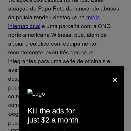
atuação do Papo Reto denunciando abusos
da polícia rendeu destaque na
mídia
internacional
e uma parceria com a ONG
norte-americana Witness, que, além de
apoiar o coletivo com equipamento,
recentemente levou três dos seus
integrantes para uma série de oficinais e
eventos em Nova York. Conversei com um
×
desses integrantes, o Raull Santiago – há
pouco mais de um ano, ele também trabalha
como repórter no canal Globonews –, sobre
como a ocupação transformou o Alemão.
Kill the ads for
Segundo ele (e também a maioria das
just $2 a month
pessoas com quem conversei por lá), tanto a
UPP como o teleférico nunca foram