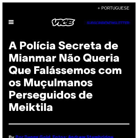
Skip
+ PORTUGUESE
to
Open
content
SUBSCRIBE
NEWSLETTER
Menu
A Polícia Secreta de
Mianmar Não Queria
Que Falássemos com
os Muçulmanos
Perseguidos de
Meiktila
By
Por Danny Gold, Fotos: Andrew Stambridge