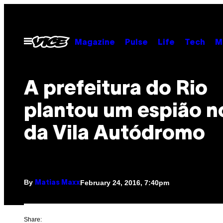
Skip
to
content
Open
Magazine
Pulse
Life
Tech
M
Menu
A prefeitura do Rio
plantou um espião n
da Vila Autódromo
By
February 24, 2016, 7:40pm
Matias Maxx
Share: