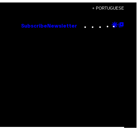
+ PORTUGUESE
Instagram
TikTok
YouTube
Google
Goog
Subscribe
Newsletter
Discove
Top
Posts