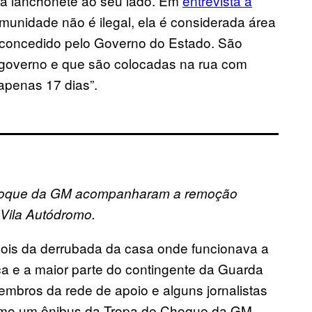
 da lanchonete ao seu lado. Em
entrevista à
omunidade não é ilegal, ela é considerada área
o concedido pelo Governo do Estado. São
o governo e que são colocadas na rua com
apenas 17 dias”.
Choque da GM acompanharam a remoção
Vila Autódromo.
ois da derrubada da casa onde funcionava a
ça e a maior parte do contingente da Guarda
embros da rede de apoio e alguns jornalistas
como um ônibus da Tropa de Choque da GM