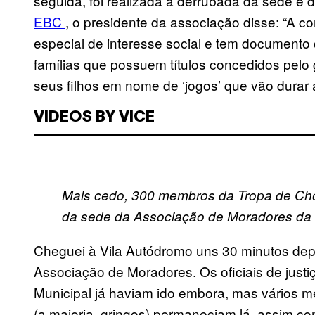
seguida, foi realizada a derrubada da sede e
EBC
, o presidente da associação disse: “A c
especial de interesse social e tem document
famílias que possuem títulos concedidos pel
seus filhos em nome de ‘jogos’ que vão durar 
VIDEOS BY VICE
Mais cedo, 300 membros da Tropa de 
da sede da Associação de Moradores da 
Cheguei à Vila Autódromo uns 30 minutos dep
Associação de Moradores. Os oficiais de justi
Municipal já haviam ido embora, mas vários m
(a maioria, gringos) permaneciam lá, assim 