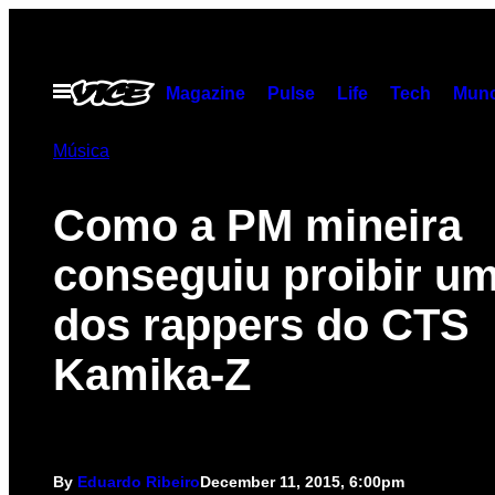
Skip
to
content
Open
Magazine
Pulse
Life
Tech
Munc
Menu
Música
​Como a PM mineira
conseguiu proibir um
dos rappers do CTS
Kamika-Z
By
Eduardo Ribeiro
December 11, 2015, 6:00pm