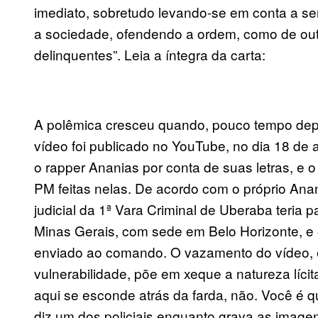
imediato, sobretudo levando-se em conta a se
a sociedade, ofendendo a ordem, como de outr
delinquentes”. Leia a íntegra da carta:
A polêmica cresceu quando, pouco tempo depo
vídeo foi publicado no YouTube, no dia 18 de a
o rapper Ananias por conta de suas letras, e o 
PM feitas nelas. De acordo com o próprio Ana
judicial da 1ª Vara Criminal de Uberaba teria 
Minas Gerais, com sede em Belo Horizonte, e o
enviado ao comando. O vazamento do vídeo, e
vulnerabilidade, põe em xeque a natureza líci
aqui se esconde atrás da farda, não. Você é q
diz um dos policiais enquanto grava as imagen