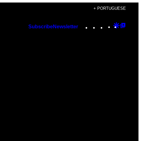
+ PORTUGUESE
Instagram
TikTok
YouTube
Google
Googl
Subscribe
Newsletter
Discover
Top
Posts