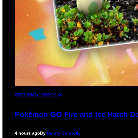
SCREENSHOT: POKEMON GO
Pokémon GO Fire and Ice Hatch Da
4 hours ago
By
Denny Connolly