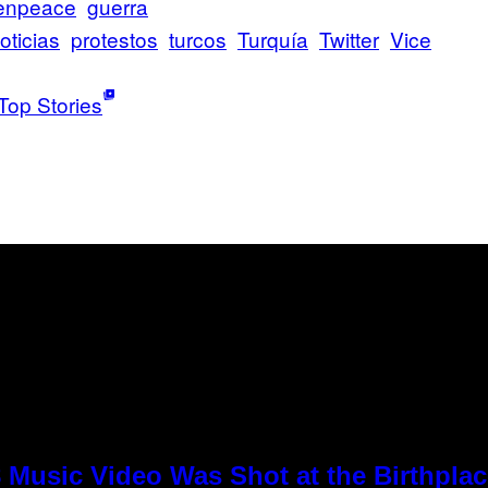
enpeace
guerra
oticias
protestos
turcos
Turquía
Twitter
Vice
Top Stories
8 Music Video Was Shot at the Birthpla