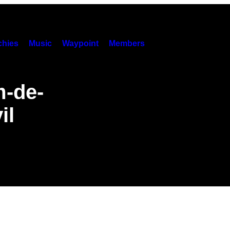
hies
Music
Waypoint
Members
m-de-
il