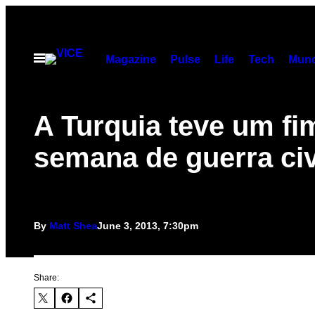
Skip
to
content
Open
Magazine
Pulse
Life
Tech
Munc
Menu
A Turquia teve um fi
semana de guerra civ
By
Matt Shea
June 3, 2013, 7:30pm
Share: