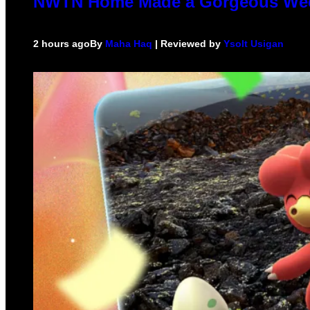
NWTN Home Made a Gorgeous Weed G
2 hours ago
By
Maha Haq
| Reviewed by
Ysolt Usigan