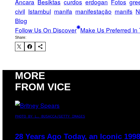
Ancara
Besiktas
curdos
erdogan
Fotos
gre
civil
Istambul
manifa
manifestação
manifs
N
Blog
Follow Us On Discover
Make Us Preferred In 
Share:
MORE
FROM VICE
PHOTO BY L. BUSACCA/GETTY IMAGES
28 Years Ago Today, an Iconic 199