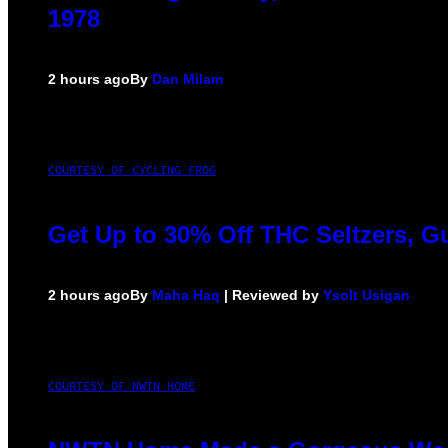
1978
2 hours ago
By
Dan Milam
COURTESY OF CYCLING FROG
Get Up to 30% Off THC Seltzers, G
2 hours ago
By
Maha Haq
| Reviewed by
Ysolt Usigan
COURTESY OF NWTN HOME