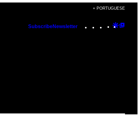
+ PORTUGUESE
Instagram
TikTok
YouTube
Google
Googl
Subscribe
Newsletter
Discover
Top
Posts