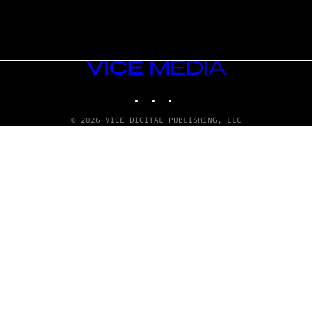
VICE
MEDIA
INSTAGRAM
TIKTOK
YOUTUBE
© 2026 VICE DIGITAL PUBLISHING, LLC