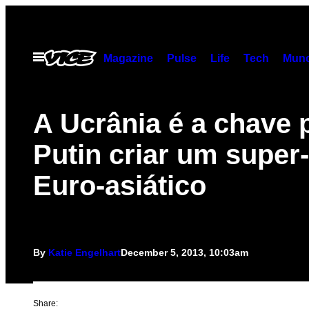
Skip
to
content
Open
Magazine
Pulse
Life
Tech
Munc
Menu
A Ucrânia é a chave 
Putin criar um super
Euro-asiático
By
Katie Engelhart
December 5, 2013, 10:03am
Share: