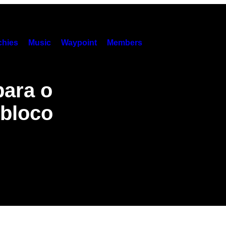
hies
Music
Waypoint
Members
para o
-bloco