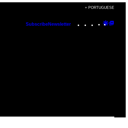
+ PORTUGUESE
Instagram
TikTok
YouTube
Google
Googl
Subscribe
Newsletter
Discover
Top
Posts