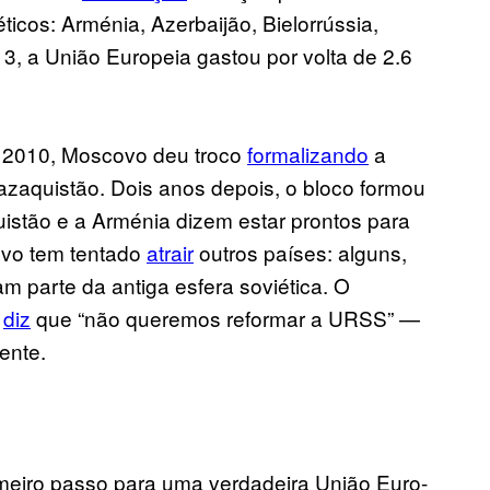
icos: Arménia, Azerbaijão, Bielorrússia,
3, a União Europeia gastou por volta de 2.6
m 2010, Moscovo deu troco
formalizando
a
azaquistão. Dois anos depois, o bloco formou
istão e a Arménia dizem estar prontos para
ovo tem tentado
atrair
outros países: alguns,
am parte da antiga esfera soviética. O
o
diz
que “não queremos reformar a URSS” —
ente.
imeiro passo para uma verdadeira União Euro-