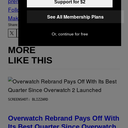
premieres
Voodoohop
Words
Support for $2
Follow Us On Discover
See All Membership Plans
Make Us Preferred In Top Stories
Share:
Or, continue for free
MORE
LIKE THIS
SCREENSHOT: BLIZZARD
Overwatch Rebrand Pays Off With
Its Best Quarter Since Overwatch