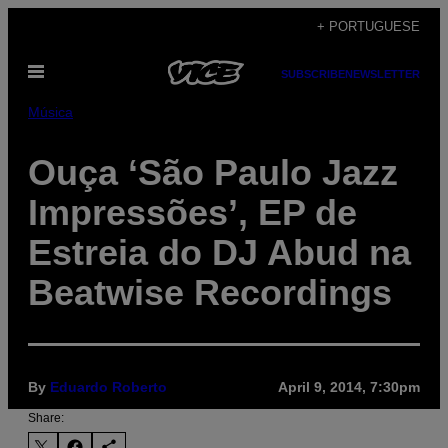
Skip
+ PORTUGUESE
to
Open
content
SUBSCRIBE
NEWSLETTER
Menu
Música
Ouça ‘São Paulo Jazz
Impressões’, EP de
Estreia do DJ Abud na
Beatwise Recordings
By
Eduardo Roberto
April 9, 2014, 7:30pm
Share: