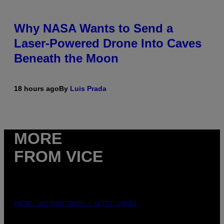
Why NASA Wants to Send a
Laser-Powered Drone Into Caves
Beneath the Moon
18 hours ago
By
Luis Prada
MORE
FROM VICE
PHOTO: BATUHAN TOKER / GETTY IMAGES