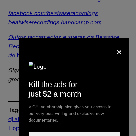
facebook.com/beatwiserecordings
beatwiserecordings.bandcamp.com
Outros lançamentos e zueras da Beatwise
×
Recordings estão lá com nos nossos irmãos
Noisey
do
.
Siga o Eduardo Roberto no Twitter para mais
groselha crítica e Palmeiras:
@euamotubaina
Kill the ads for
just $2 a month
VICE membership also gives you access to
Tagged:
our very best writing and exclusive new
dj abud
Future Beats
Hip-
documentaries.
Hop
jazz
Thump
thump