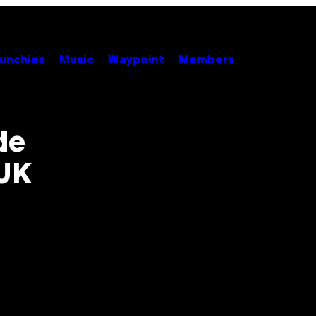
unchies
Music
Waypoint
Members
de
 UK