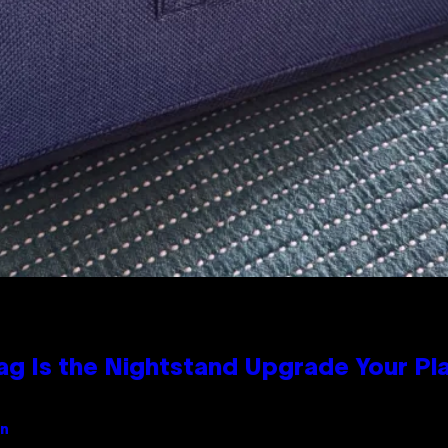
Bag Is the Nightstand Upgrade Your P
an