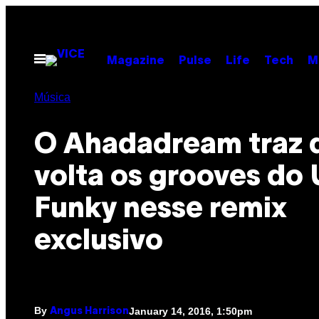
Skip
to
content
Open
Magazine
Pulse
Life
Tech
M
Menu
Música
O Ahadadream traz 
volta os grooves do
Funky nesse remix
exclusivo
By
January 14, 2016, 1:50pm
Angus Harrison