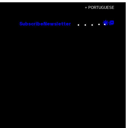
+ PORTUGUESE
Instagram
TikTok
YouTube
Google
Goog
Subscribe
Newsletter
Discove
Top
Posts