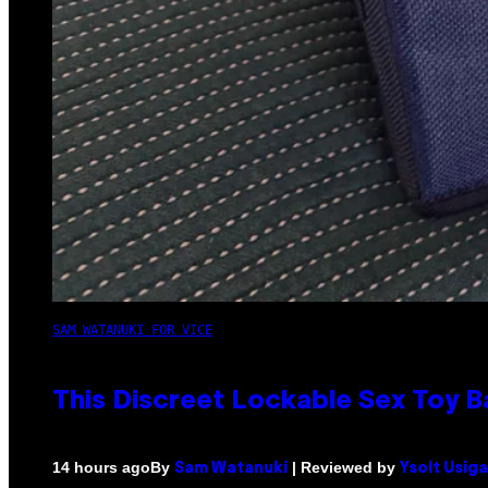
SAM WATANUKI FOR VICE
This Discreet Lockable Sex Toy 
By
| Reviewed by
14 hours ago
Sam Watanuki
Ysolt Usig