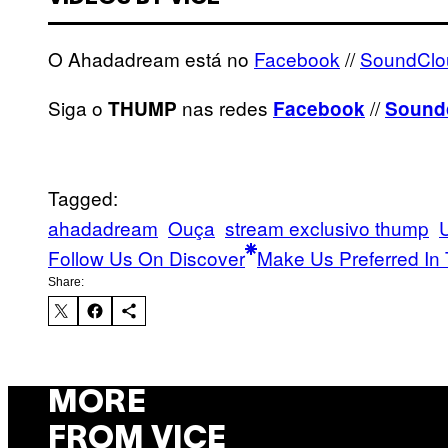
O Ahadadream está no
Facebook
//
SoundClo
Siga o
nas redes
//
THUMP
Facebook
Sound
Tagged:
ahadadream
Ouça
stream exclusivo thump
Follow Us On Discover
Make Us Preferred In 
Share:
MORE
FROM VICE