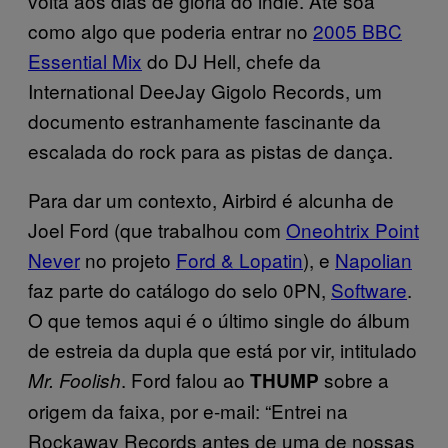
volta aos dias de glória do indie. Até soa
como algo que poderia entrar no
2005 BBC
Essential Mix
do DJ Hell, chefe da
International DeeJay Gigolo Records, um
documento estranhamente fascinante da
escalada do rock para as pistas de dança.
Para dar um contexto, Airbird é alcunha de
Joel Ford (que trabalhou com
Oneohtrix Point
Never
no projeto
Ford & Lopatin
), e
Napolian
faz parte do catálogo do selo 0PN,
Software
.
O que temos aqui é o último single do álbum
de estreia da dupla que está por vir, intitulado
. Ford falou ao
sobre a
Mr. Foolish
THUMP
origem da faixa, por e-mail: “Entrei na
Rockaway Records antes de uma de nossas