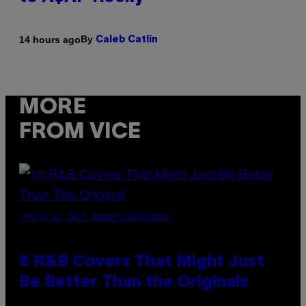
By
14 hours ago
Caleb Catlin
MORE
FROM VICE
(PHOTO BY EBET ROBERTS/REDFERNS)
8 R&B Covers That Might Just
Be Better Than the Originals