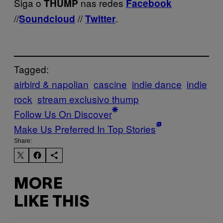
Siga o
nas redes
THUMP
Facebook
//
//
.
Soundcloud
Twitter
Tagged:
airbird & napolian
cascine
indie dance
indie
rock
stream exclusivo thump
Follow Us On Discover
Make Us Preferred In Top Stories
Share:
MORE
LIKE THIS