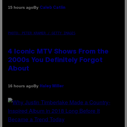
By
15 hours ago
Caleb Catlin
PHOTO: PETER KRAMER / GETTY IMAGES
4 Iconic MTV Shows From the
2000s You Definitely Forgot
About
By
16 hours ago
Haley Miller