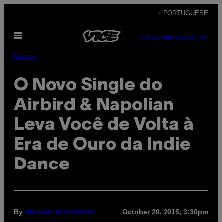
Skip
+ PORTUGUESE
to
Open
content
SUBSCRIBE
NEWSLETTER
Menu
Música
O Novo Single do
Airbird & Napolian
Leva Você de Volta à
Era de Ouro da Indie
Dance
By
October 20, 2015, 3:30pm
Alexander Iadarola