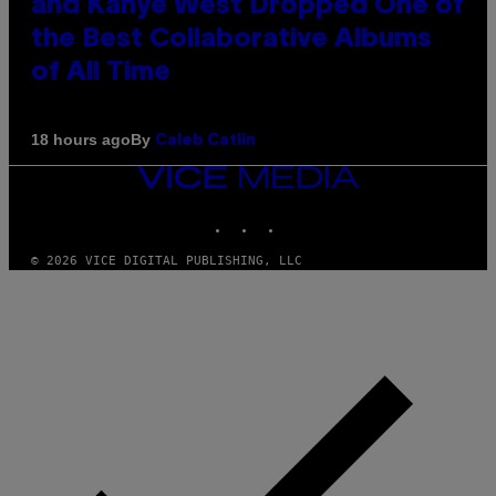
and Kanye West Dropped One of
the Best Collaborative Albums
of All Time
By
18 hours ago
Caleb Catlin
VICE
MEDIA
INSTAGRAM
TIKTOK
YOUTUBE
© 2026 VICE DIGITAL PUBLISHING, LLC