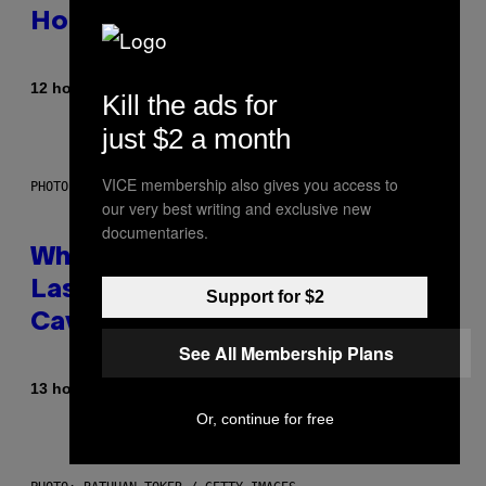
Hooks
By
12 hours ago
Caleb Catlin
Kill the ads for
just $2 a month
VICE membership also gives you access to
PHOTO: NASA; DR PIXEL / GETTY IMAGES
our very best writing and exclusive new
documentaries.
Why NASA Wants to Send a
Laser-Powered Drone Into
Support for $2
Caves Beneath the Moon
See All Membership Plans
By
13 hours ago
Luis Prada
Or, continue for free