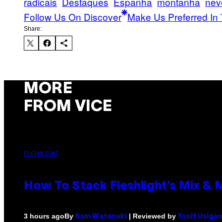
radicais
Destaques
Espanha
montanha
nev
Follow Us On Discover
Make Us Preferred In 
Share:
MORE
FROM VICE
FLESHLIGHT
How To Stack Fleshlight’s Mix &
By
| Reviewed by
3 hours ago
Sam Watanuki
Ysolt Usiga