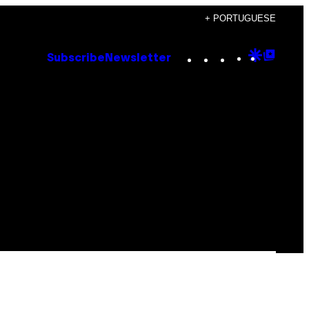
+ PORTUGUESE
Instagram
TikTok
YouTube
Google
Goog
Subscribe
Newsletter
Discove
Top
Posts