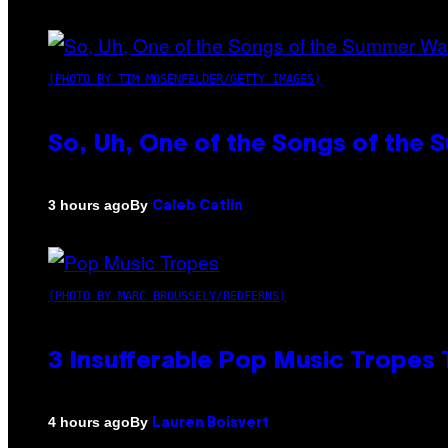
(PHOTO BY TIM MOSENFELDER/GETTY IMAGES)
So, Uh, One of the Songs of the 
By
3 hours ago
Caleb Catlin
(PHOTO BY MARC BROUSSELY/REDFERNS)
3 Insufferable Pop Music Tropes
By
4 hours ago
Lauren Boisvert