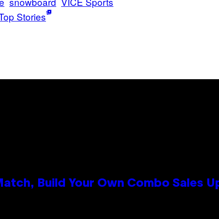
e
snowboard
VICE Sports
Top Stories
 Match, Build Your Own Combo Sales 
n