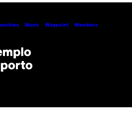
unchies
Music
Waypoint
Members
xemplo
sporto