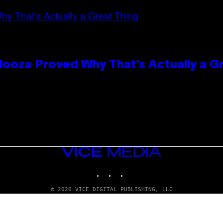
looza Proved Why That’s Actually a G
VICE
MEDIA
INSTAGRAM
TIKTOK
YOUTUBE
© 2026 VICE DIGITAL PUBLISHING, LLC