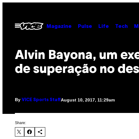
Skip
to
content
Open
Magazine
Pulse
Life
Tech
M
Menu
Alvin Bayona, um e
de superação no de
By
August 10, 2017, 11:29am
VICE Sports Staff
Share: