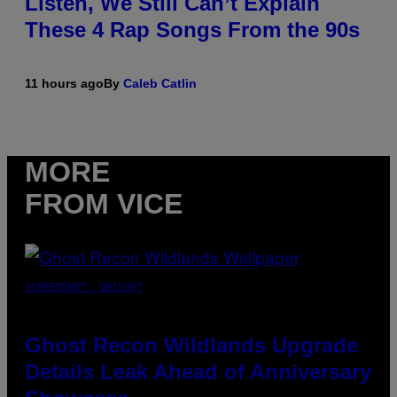
Listen, We Still Can’t Explain
These 4 Rap Songs From the 90s
11 hours ago
By
Caleb Catlin
MORE
FROM VICE
SCREENSHOT: UBISOFT
Ghost Recon Wildlands Upgrade
Details Leak Ahead of Anniversary