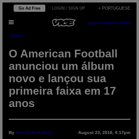
Skip
Go Ad Free
LOGIN / SIGN UP
+ PORTUGUESE
to
Open
content
SUBSCRIBE
NEWSLETTER
Menu
Música
O American Football
anunciou um álbum
novo e lançou sua
primeira faixa em 17
anos
By
Alex Robert Ross
August 23, 2016, 4:17pm