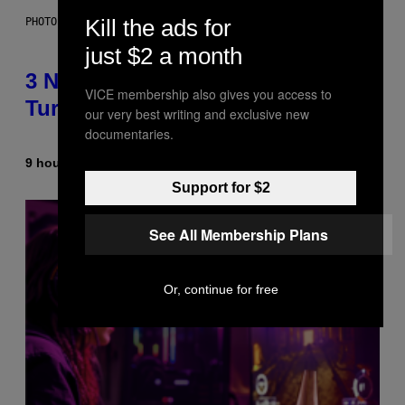
Kill the ads for
PHOTO BY NIELS VAN IPEREN/GETTY IMAGES
just $2 a month
3 No-Skip Britpop Albums
VICE membership also gives you access to
Turning 30 This Year
our very best writing and exclusive new
documentaries.
9 hours ago
By
Dan Milam
Support for $2
See All Membership Plans
Or, continue for free