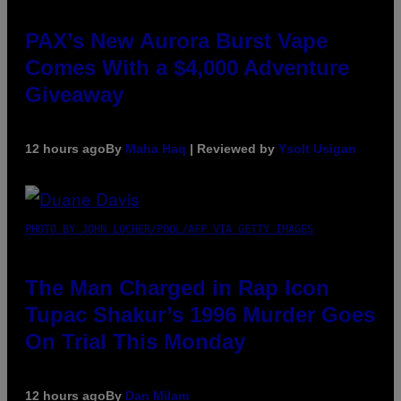
PAX’s New Aurora Burst Vape
Comes With a $4,000 Adventure
Giveaway
12 hours ago
By
Maha Haq
| Reviewed by
Ysolt Usigan
PHOTO BY JOHN LOCHER/POOL/AFP VIA GETTY IMAGES
The Man Charged in Rap Icon
Tupac Shakur’s 1996 Murder Goes
On Trial This Monday
12 hours ago
By
Dan Milam