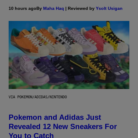
10 hours ago
By
Maha Haq
| Reviewed by
Ysolt Usigan
VIA POKEMON/ADIDAS/NINTENDO
Pokemon and Adidas Just
Revealed 12 New Sneakers For
You to Catch