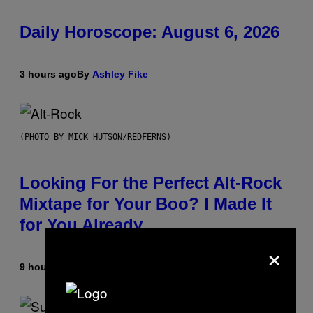
Daily Horoscope: August 6, 2026
3 hours ago
By
Ashley Fike
(PHOTO BY MICK HUTSON/REDFERNS)
Looking For the Perfect Alt-Rock
Mixtape for Your Boo? I Made It
for You Already
×
9 hours ago
By
Lauren Boisvert