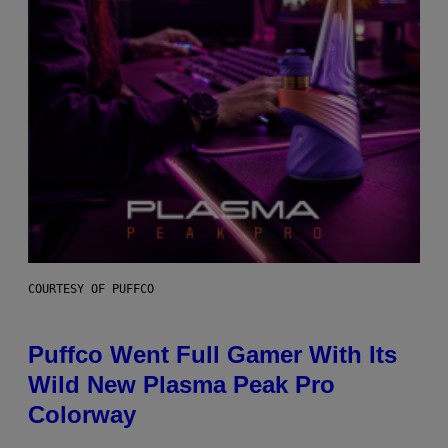
COURTESY OF PUFFCO
Puffco Went Full Gamer With Its
Wild New Plasma Peak Pro
Colorway