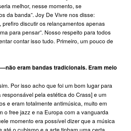
 seria melhor, nesse momento, se
 da banda”. Joy De Vivre nos disse:
prefiro discutir os relançamentos apenas
lma para pensar”. Nosso respeito para todos
ntar contar isso tudo. Primeiro, um pouco de
o—não eram bandas tradicionais. Eram meio
im. Por isso acho que foi um bom lugar para
 responsável pela estética do Crass] e um
s e eram totalmente antimúsica, muito em
 o free jazz e na Europa com a vanguarda
quele momento era possível dizer que a música
 até o cubismo e a arte tinham uma certa