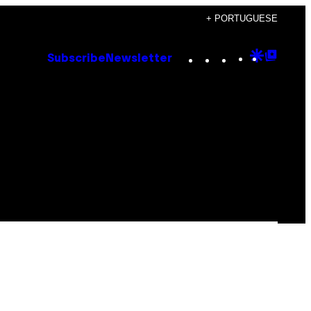
+ PORTUGUESE
Instagram
TikTok
YouTube
Google
Goog
Subscribe
Newsletter
Discove
Top
Posts