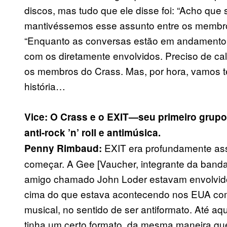
discos, mas tudo que ele disse foi: “Acho que
mantivéssemos esse assunto entre os membros
“Enquanto as conversas estão em andamento, 
com os diretamente envolvidos. Preciso de ca
os membros do Crass. Mas, por hora, vamos te
história…
Vice: O Crass e o EXIT—seu primeiro grup
anti-rock ’n’ roll e antimúsica.
EXIT era profundamente ass
Penny Rimbaud:
começar. A Gee [Vaucher, integrante da banda
amigo chamado John Loder estavam envolvido
cima do que estava acontecendo nos EUA com
musical, no sentido de ser antiformato. Até a
tinha um certo formato, da mesma maneira que