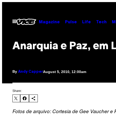
Skip
to
content
Open
Magazine
Pulse
Life
Tech
M
Menu
Anarquia e Paz, em L
By
August 5, 2010, 12:00am
Andy Capper
Share:
Fotos de arquivo: Cortesia de Gee Vaucher e