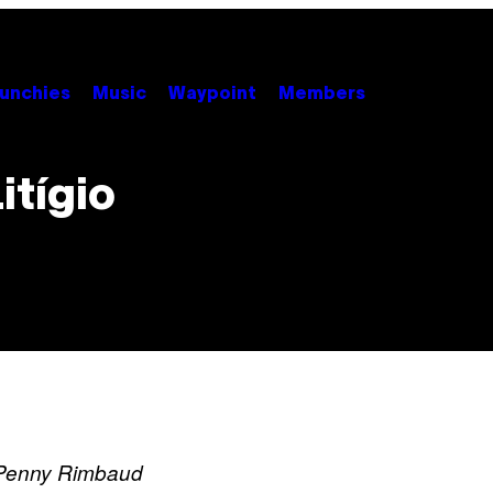
unchies
Music
Waypoint
Members
itígio
 Penny Rimbaud