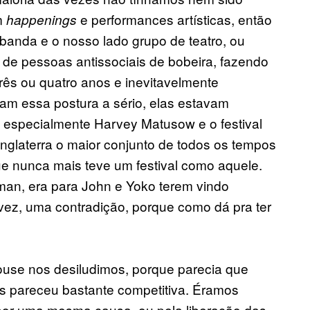
m
e performances artísticas, então
happenings
 banda e o nosso lado grupo de teatro, ou
de pessoas antissociais de bobeira, fazendo
rês ou quatro anos e inevitavelmente
m essa postura a sério, elas estavam
 especialmente Harvey Matusow e o festival
nglaterra o maior conjunto de todos os tempos
e nunca mais teve um festival como aquele.
an, era para John e Yoko terem vindo
ez, uma contradição, porque como dá pra ter
ouse nos desiludimos, porque parecia que
os pareceu bastante competitiva. Éramos
s por uma mesma causa, ou pela liberação das