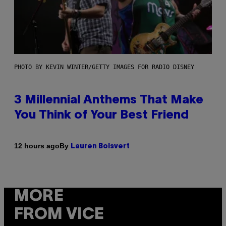
PHOTO BY KEVIN WINTER/GETTY IMAGES FOR RADIO DISNEY
3 Millennial Anthems That Make
You Think of Your Best Friend
By
12 hours ago
Lauren Boisvert
MORE
FROM VICE