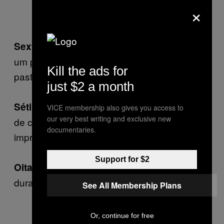
×
Com a ponta de um lápis faz
Sexto passo:
um pequeno coração em cada uma das
Kill the ads for
pastilhas.
just $2 a month
Carimba suavemente o topo
Sétimo passo:
VICE membership also gives you access to
our very best writing and exclusive new
de cada pastilha com o lápis, deixando assim
documentaries.
imprensa a imagem de um coração.
Support for $2
Deixa secar as pastilhas
Oitavo passo:
durante 10 minutos.
See All Membership Plans
Or, continue for free