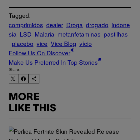
Tagged:
comprimidos
dealer
Droga
drogado
indone
sia
LSD
Malaria
metanfetaminas
pastilhas
placebo
vice
Vice Blog
vício
Follow Us On Discover
Make Us Preferred In Top Stories
Share:
MORE
LIKE THIS