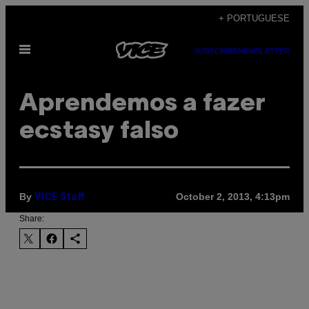
Skip
+ PORTUGUESE
to
Open
content
SUBSCRIBE
NEWSLETTER
Menu
Aprendemos a fazer
ecstasy falso
By
October 2, 2013, 4:13pm
VICE Staff
Share: