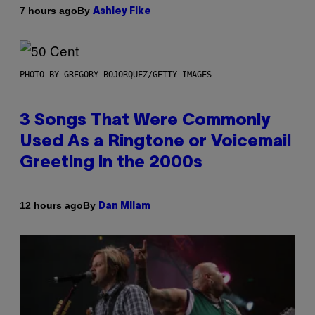
By
7 hours ago
Ashley Fike
PHOTO BY GREGORY BOJORQUEZ/GETTY IMAGES
3 Songs That Were Commonly
Used As a Ringtone or Voicemail
Greeting in the 2000s
By
12 hours ago
Dan Milam