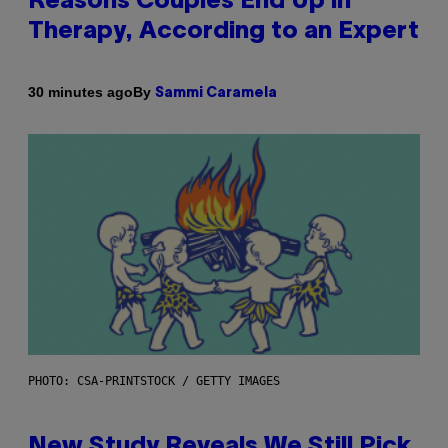
Reasons Couples End Up in
Therapy, According to an Expert
By
30 minutes ago
Sammi Caramela
PHOTO: CSA-PRINTSTOCK / GETTY IMAGES
New Study Reveals We Still Pick