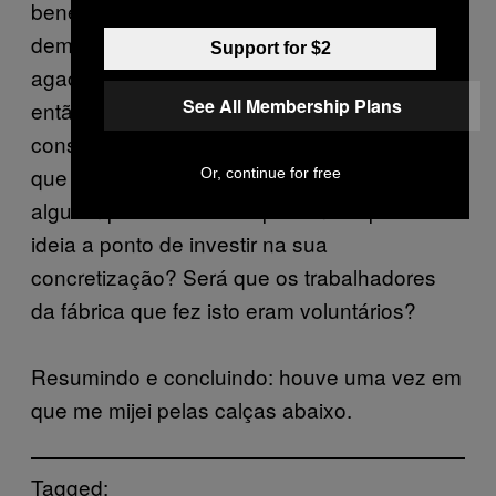
beneficiam com esta invenção? Serão
demasiado velhas para se conseguirem
Support for $2
agachar? Se calhar deviam ficar em casa,
See All Membership Plans
então. Será que quem inventou isto
consegue realmente fazer dinheiro? Será
que isto foi só uma piada? Como é que
Or, continue for free
alguém pode estar tão apaixonado por esta
ideia a ponto de investir na sua
concretização? Será que os trabalhadores
da fábrica que fez isto eram voluntários?
Resumindo e concluindo: houve uma vez em
que me mijei pelas calças abaixo.
Tagged: