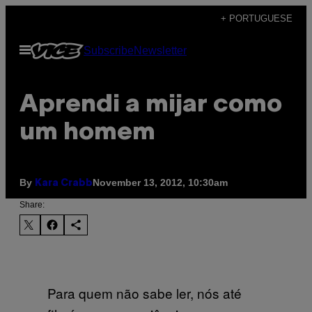
Skip
+ PORTUGUESE
to
Open
Subscribe
Newsletter
content
Menu
Aprendi a mijar como
um homem
By
November 13, 2012, 10:30am
Kara Crabb
Share:
Para quem não sabe ler, nós até