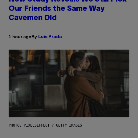
Our Friends the Same Way
Cavemen Did
By
1 hour ago
Luis Prada
PHOTO: PIXELSEFFECT / GETTY IMAGES