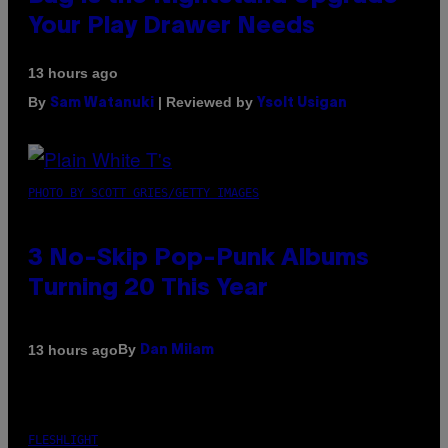
Your Play Drawer Needs
13 hours ago
By
| Reviewed by
Sam Watanuki
Ysolt Usigan
PHOTO BY SCOTT GRIES/GETTY IMAGES
3 No-Skip Pop-Punk Albums
Turning 20 This Year
By
13 hours ago
Dan Milam
FLESHLIGHT