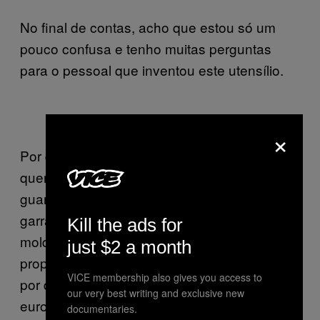
No final de contas, acho que estou só um
pouco confusa e tenho muitas perguntas
para o pessoal que inventou este utensílio.
×
Por que raio é que alguma vez alguém
quereria usar uma cena destas? É suposto
guardá-lo na mala, como se fosse uma
garrafa de mijo? Por que é tão complicado
Kill the ads for
moldar o corpo feminino de forma a
just $2 a month
proporcionar bons momentos mictórios? E
VICE membership also gives you access to
por que caraças é que um funil custa 40
our very best writing and exclusive new
euros? Quem são as mulheres que
documentaries.