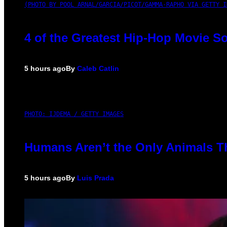
(PHOTO BY POOL ARNAL/GARCIA/PICOT/GAMMA-RAPHO VIA GETTY I
4 of the Greatest Hip-Hop Movie S
5 hours ago
By
Caleb Catlin
PHOTO: IJDEMA / GETTY IMAGES
Humans Aren’t the Only Animals T
5 hours ago
By
Luis Prada