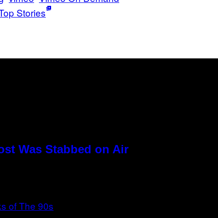
Top Stories
ost Was Stabbed on Air