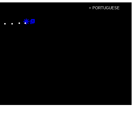
+ PORTUGUESE
Instagram
TikTok
YouTube
Google
Google
Discover
Top
Posts