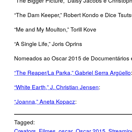
“The Bigger Picture,” Daisy Jacobs e Christop
“The Dam Keeper,” Robert Kondo e Dice Tsut
“Me and My Moulton,” Torill Kove
“A Single Life,” Joris Oprins
Nomeados ao Oscar 2015 de Documentários 
“The Reaper/La Parka,” Gabriel Serra Argüello
“White Earth,” J. Christian Jensen
:
“Joanna,” Aneta Kopacz
:
Tagged:
Creators
Filmes
oscar
Oscar 2015
Streamin