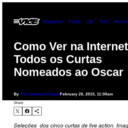
Skip
to
Open
Magazine
Pulse
Life
Tech
Munch
content
Menu
Como Ver na Internet
Todos os Curtas
Nomeados ao Oscar
By
The Creators Project
February 20, 2015, 11:00am
Share:
Seleções dos cinco curtas de live action. Im