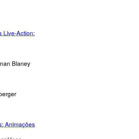
Live-Action:
onan Blaney
berger
s: Animações