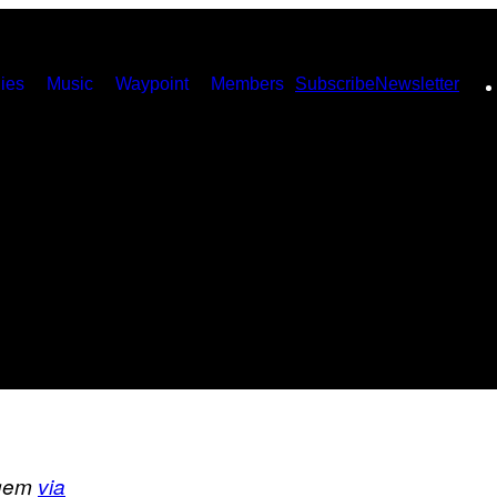
ies
Music
Waypoint
Members
Subscribe
Newsletter
agem
via