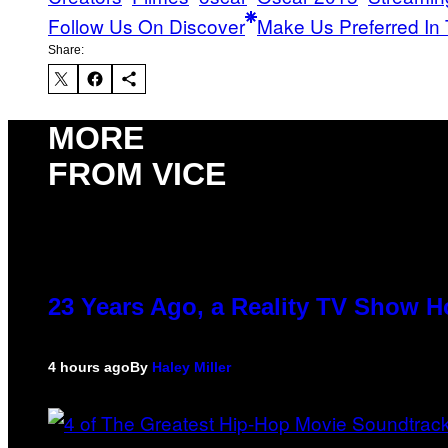
Follow Us On Discover
Make Us Preferred In 
Share:
MORE
FROM VICE
23 Years Ago, a Reality TV Show H
4 hours ago
By
Haley Miller