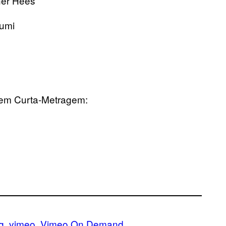
her Hees
sumi
em Curta-Metragem:
:
g
vimeo
Vimeo On Demand