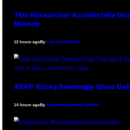
This Researcher Accidentally Dis
Melody
By
12 hours ago
Lauren Boisvert
PHOTO BY MONICA SCHIPPER/GETTY IMAGES
ASAP Rocky Seemingly Gives Defin
By
14 hours ago
Stephen Andrew Galiher