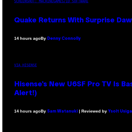
SCREENSHOT: MACHINEGAMES/ID SOFTWARE
Quake Returns With Surprise Da
By
14 hours ago
Denny Connolly
VIA HISENSE
Hisense’s New U6SF Pro TV Is Bas
Alert!)
By
| Reviewed by
14 hours ago
Sam Watanuki
Ysolt Usig