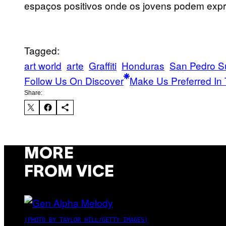
espaços positivos onde os jovens podem expr
Tagged:
art world
arte
Graffiti
Honduras
San Pedro S
Follow Us On Discover
Make Us Preferred In 
Share:
MORE
FROM VICE
(PHOTO BY TAYLOR HILL/GETTY IMAGES)