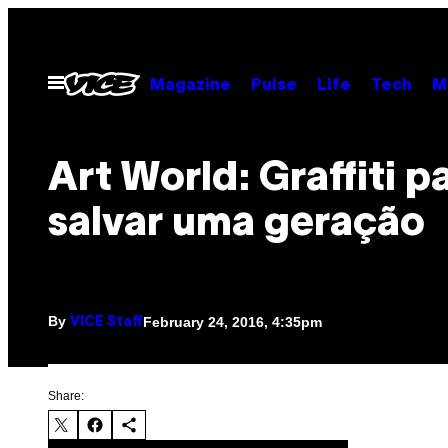
Skip
to
content
Open
Magazine
Pulse
Life
Tech
M
Menu
​Art World: Graffiti p
salvar uma geração
By
February 24, 2016, 4:35pm
VICE Staff
Share: