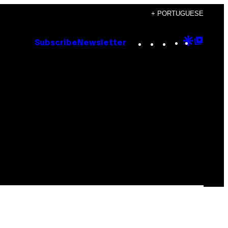
+ PORTUGUESE
Instagram
TikTok
YouTube
Google
Goog
Subscribe
Newsletter
Discove
Top
Posts