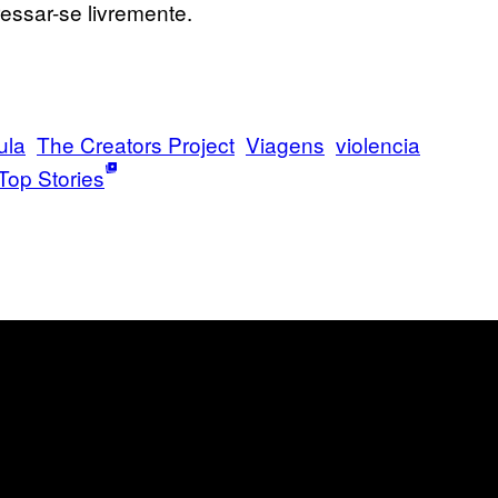
essar-se livremente.
ula
The Creators Project
Viagens
violencia
Top Stories