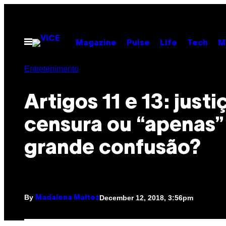
Skip
to
content
Open
Magazine
Pulse
Life
Tech
M
Menu
Entretenimento
Artigos 11 e 13: justi
censura ou “apenas
grande confusão?
By
December 12, 2018, 3:56pm
Madalena Maltez