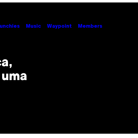
unchies
Music
Waypoint
Members
ça,
” uma