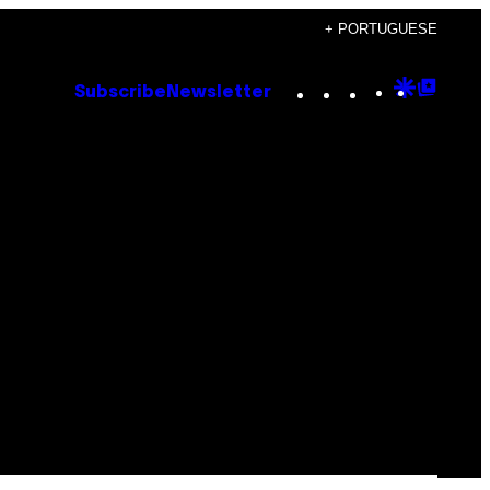
+ PORTUGUESE
Instagram
TikTok
YouTube
Google
Goog
Subscribe
Newsletter
Discove
Top
Posts