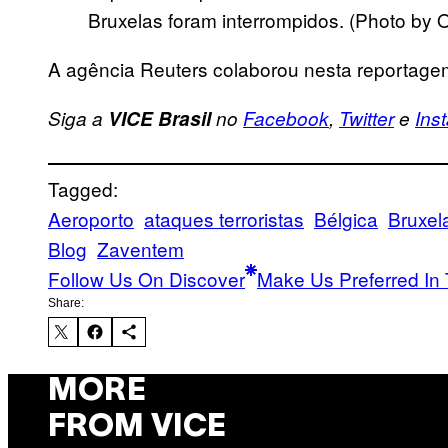
Bruxelas foram interrompidos. (Photo by O
A agência Reuters colaborou nesta reportage
Siga a
VICE Brasil
no
Facebook
,
Twitter
e
Ins
Tagged:
Aeroporto
ataques terroristas
Bélgica
Bruxel
Blog
Zaventem
Follow Us On Discover
Make Us Preferred In 
Share:
MORE
FROM VICE