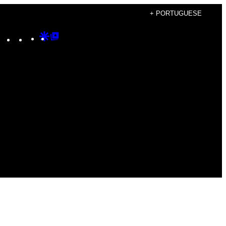
+ PORTUGUESE
Instagram
TikTok
YouTube
Google
Google
Discover
Top
Posts