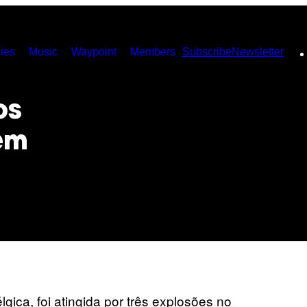
ies
Music
Waypoint
Members
Subscribe
Newsletter
os
 em
élgica, foi atingida por três explosões no