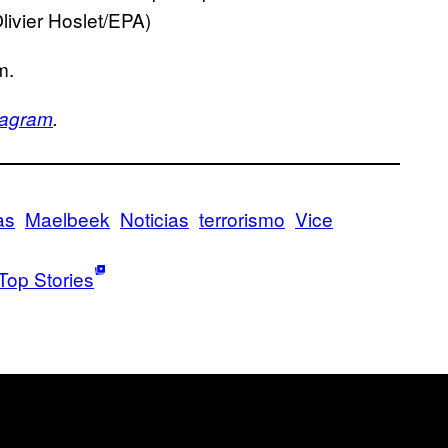
livier Hoslet/EPA)
m.
tagram
.
as
Maelbeek
Noticias
terrorismo
Vice
Top Stories