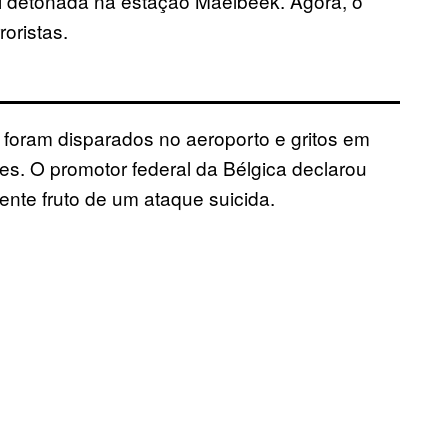
i detonada na estação Maelbeek. Agora, o
oristas.
s foram disparados no aeroporto e gritos em
s. O promotor federal da Bélgica declarou
nte fruto de um ataque suicida.