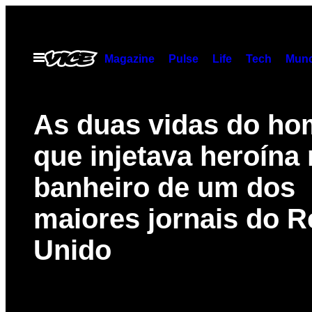
Skip
to
content
Open
Magazine
Pulse
Life
Tech
Munc
Menu
As duas vidas do h
que injetava heroína
banheiro de um dos
maiores jornais do R
Unido