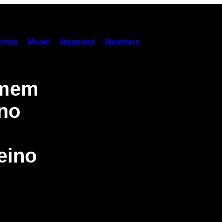
hies
Music
Waypoint
Members
omem
 no
eino