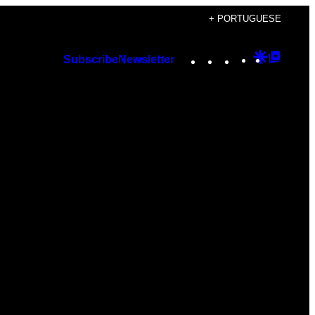
+ PORTUGUESE
Instagram
TikTok
YouTube
Google
Googl
Subscribe
Newsletter
Discover
Top
Posts