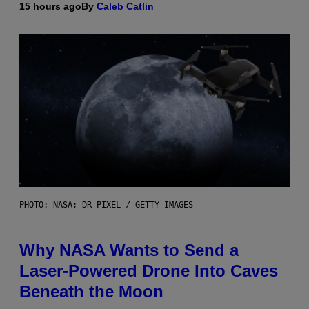
15 hours ago
By
Caleb Catlin
PHOTO: NASA; DR PIXEL / GETTY IMAGES
Why NASA Wants to Send a
Laser-Powered Drone Into Caves
Beneath the Moon