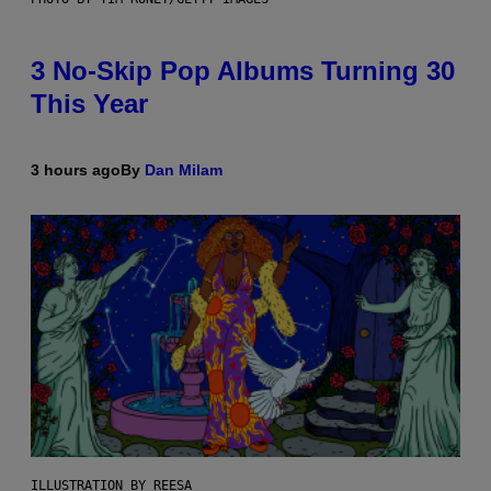
3 No-Skip Pop Albums Turning 30
This Year
3 hours ago
By
Dan Milam
ILLUSTRATION BY REESA