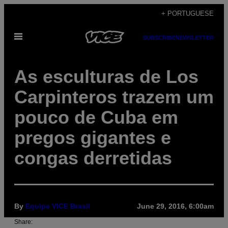
Skip
+ PORTUGUESE
to
Open
content
SUBSCRIBE
NEWSLETTER
Menu
As esculturas de Los
Carpinteros trazem um
pouco de Cuba em
pregos gigantes e
congas derretidas
By
Equipe VICE Brasil
June 29, 2016, 6:00am
Share: