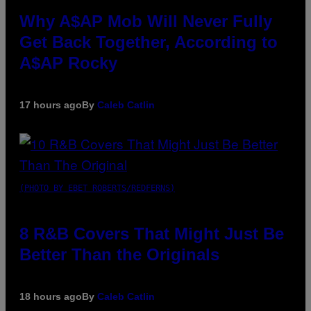
Why A$AP Mob Will Never Fully
Get Back Together, According to
A$AP Rocky
17 hours ago
By
Caleb Catlin
(PHOTO BY EBET ROBERTS/REDFERNS)
8 R&B Covers That Might Just Be
Better Than the Originals
18 hours ago
By
Caleb Catlin