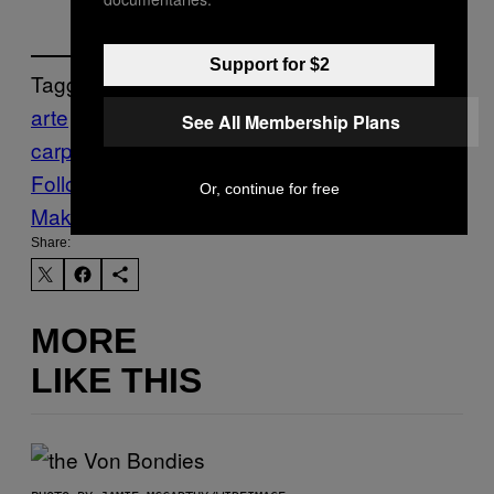
Support for $2
Tagged:
arte
cuba
Esculturas
los
See All Membership Plans
carpinteros
madeira
The Creators Project
Follow Us On Discover
Or, continue for free
Make Us Preferred In Top Stories
Share:
MORE
LIKE THIS