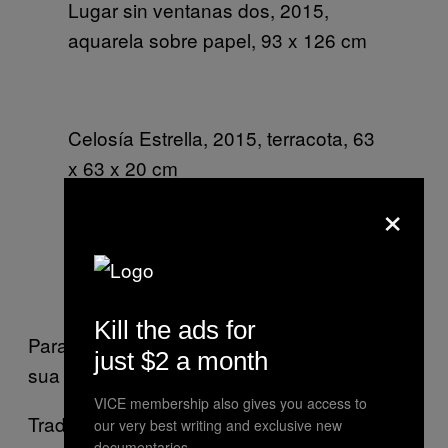
Lugar sin ventanas dos, 2015,
aquarela sobre papel, 93 x 126 cm
Celosía Estrella, 2015, terracota, 63
x 63 x 20 cm
×
Superficie amarilla, 2014, watercolor
on paper, 213.5 x 127.2 cm
Kill the ads for
Para ler mais sobre Los Carpinteros, acesse
just $2 a month
sua página na Galeria Peter Kilchmann
aqui
.
VICE membership also gives you access to
Tradução: Flavio Taam
our very best writing and exclusive new
documentaries.