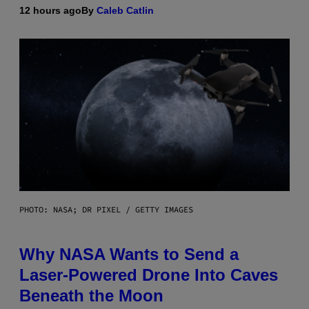
12 hours ago
By
Caleb Catlin
PHOTO: NASA; DR PIXEL / GETTY IMAGES
Why NASA Wants to Send a
Laser-Powered Drone Into Caves
Beneath the Moon