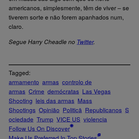
americanos, simplesmente, têm de viver – se
tiverem sorte e não forem apanhados num,
claro.
Segue Harry Cheadle no
Twitter
.
Tagged:
armamento
armas
controlo de
armas
Crime
demócratas
Las Vegas
Shooting
leis das armas
Mass
Shootings
Opinião
Politică
Republicanos
S
ociedade
Trump
VICE US
violencia
Follow Us On Discover
Make Us Preferred In Top Stories