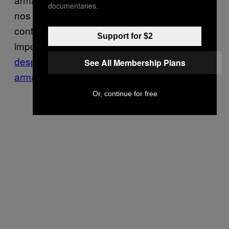
documentaries.
nos tribunais, mas sim no Congresso, onde o
controlo de armas é visto como uma
Support for $2
impossibilidade política,
graças à
desproporcional influência do lobby das
See All Membership Plans
armas
no Partido Republicano.
Or, continue for free