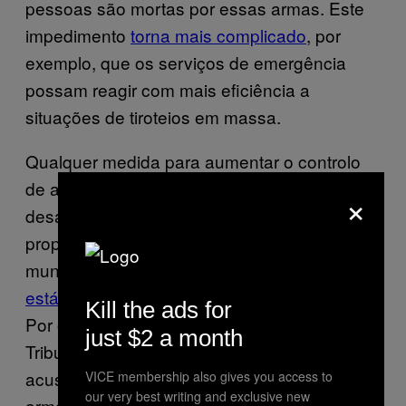
pessoas são mortas por essas armas. Este
impedimento
torna mais complicado
, por
exemplo, que os serviços de emergência
possam reagir com mais eficiência a
situações de tiroteios em massa.
Qualquer medida para aumentar o controlo
de armas vai, inevitavelmente, enfrentar
×
desafios ao nível dos tribunais. Uma
proposta de proibição dos carregadores de
munições de alta capacidade na Califórnia
está neste momento em disputa na justiça
.
Kill the ads for
Por outro lado, no ano passado, o Supremo
just $2 a month
Tribunal deliberou que
é constitucional
proibir
acusados de violência doméstica de terem
VICE membership also gives you access to
our very best writing and exclusive new
armas. A questão é que o problema não está