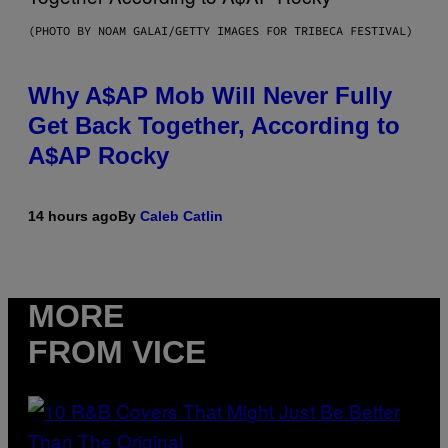
(PHOTO BY NOAM GALAI/GETTY IMAGES FOR TRIBECA FESTIVAL)
Why A$AP Mob Will Never Fully
Get Back Together, According to
A$AP Rocky
14 hours ago
By
Caleb Catlin
MORE
FROM VICE