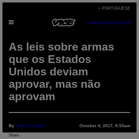
Skip
+ PORTUGUESE
to
Open
content
SUBSCRIBE
NEWSLETTER
Menu
As leis sobre armas
que os Estados
Unidos deviam
aprovar, mas não
aprovam
By
Harry Cheadle
October 4, 2017, 8:53am
Share: