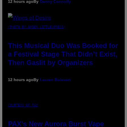
12 hours ago
By
Denny Connolly
(PHOTO BY AMBER LITTLE/PRESS)
This Musical Duo Was Booked for
a Festival Stage That Didn’t Exist,
Then Gaslit by Organizers
12 hours ago
By
Lauren Boisvert
COURTESY OF PAX
PAX’s New Aurora Burst Vape