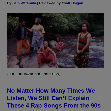
By
Sam Watanuki
| Reviewed by
Ysolt Usigan
(PHOTO BY DAVID CORIO/REDFERNS)
No Matter How Many Times We
Listen, We Still Can’t Explain
These 4 Rap Songs From the 90s