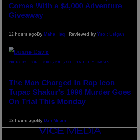
Comes With a $4,000 Adventure
Giveaway
12 hours ago
By
Maha Haq
| Reviewed by
Ysolt Usigan
PHOTO BY JOHN LOCHER/POOL/AFP VIA GETTY IMAGES
The Man Charged in Rap Icon
Tupac Shakur’s 1996 Murder Goes
On Trial This Monday
12 hours ago
By
Dan Milam
VICE
MEDIA