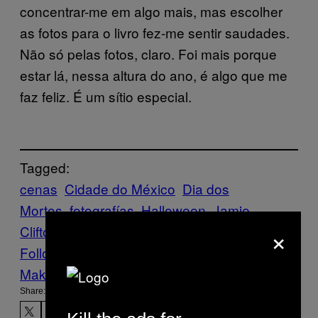
concentrar-me em algo mais, mas escolher
as fotos para o livro fez-me sentir saudades.
Não só pelas fotos, claro. Foi mais porque
estar lá, nessa altura do ano, é algo que me
faz feliz. É um sítio especial.
Tagged:
cenas
Cidade do México
Dia dos
Mortos
fotografías
Halloween
Jamie
×
Clifton
mexico
Vice Blog
Will Sanders
Follow Us On Discover
Make Us Preferred In Top Stories
Share: