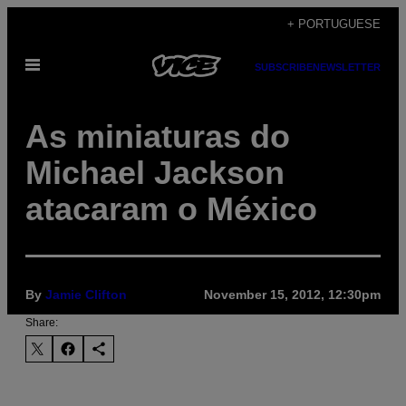
Skip
+ PORTUGUESE
to
Open
content
SUBSCRIBE
NEWSLETTER
Menu
As miniaturas do
Michael Jackson
atacaram o México
By
Jamie Clifton
November 15, 2012, 12:30pm
Share: