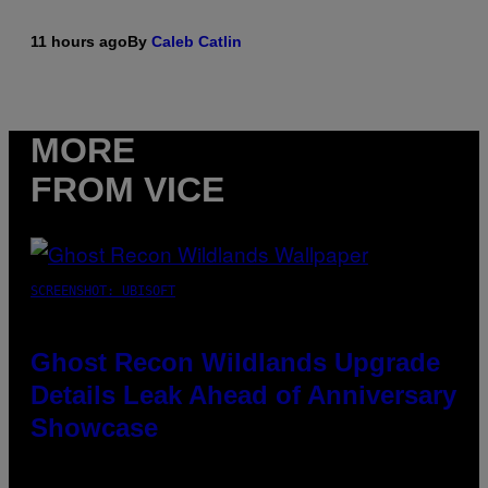
11 hours ago
By
Caleb Catlin
MORE
FROM VICE
SCREENSHOT: UBISOFT
Ghost Recon Wildlands Upgrade
Details Leak Ahead of Anniversary
Showcase