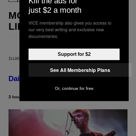
Kill the ads for
just $2 a month
MORE
VICE membership also gives you access to
LIKE THIS
our very best writing and exclusive new
documentaries.
Support for $2
ILLUSTRATION BY REESA.
See All Membership Plans
Daily Horoscope: August 6, 2026
Or, continue for free
3 hours ago
By
Ashley Fike