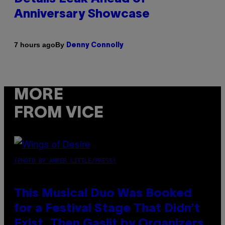
Anniversary Showcase
By
7 hours ago
Denny Connolly
MORE
FROM VICE
(PHOTO BY AMBER LITTLE/PRESS)
This Musical Duo Was Booked
for a Festival Stage That Didn’t
Exist, Then Gaslit by Organizers