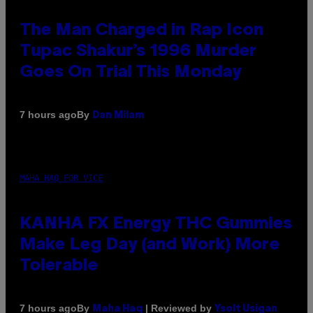
The Man Charged in Rap Icon
Tupac Shakur’s 1996 Murder
Goes On Trial This Monday
By
7 hours ago
Dan Milam
MAHA HAQ FOR VICE
KANHA FX Energy THC Gummies
Make Leg Day (and Work) More
Tolerable
By
| Reviewed by
7 hours ago
Maha Haq
Ysolt Usigan