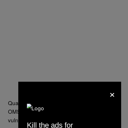
×
Quase metade dos países pesquisado pela
OMS conduziram “uma avaliação de
vulnerabilidade e adaptação para saúde”,
Kill the ads for