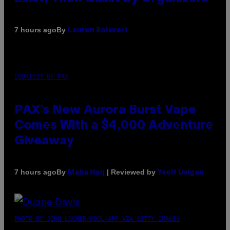
By
7 hours ago
Lauren Boisvert
COURTESY OF PAX
PAX’s New Aurora Burst Vape
Comes With a $4,000 Adventure
Giveaway
By
| Reviewed by
7 hours ago
Maha Haq
Ysolt Usigan
PHOTO BY JOHN LOCHER/POOL/AFP VIA GETTY IMAGES