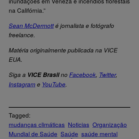
inundações em Veneza e incêndios florestais
na Califórnia.”
Sean McDermott
é jornalista e fotógrafo
freelance.
Matéria originalmente publicada na VICE
EUA.
Siga a
VICE Brasil
no
Facebook
,
Twitter
,
Instagram
e
YouTube
.
Tagged:
mudanças climáticas
Noticias
Organização
Mundial de Saúde
Saúde
saúde mental