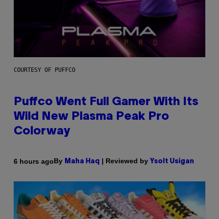
COURTESY OF PUFFCO
Puffco Went Full Gamer With Its
Wild New Plasma Peak Pro
Colorway
By
| Reviewed by
6 hours ago
Maha Haq
Ysolt Usigan