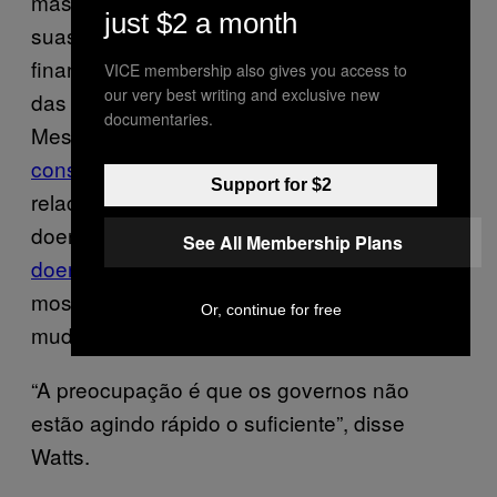
mas apenas 20 dos 48 países disseram que
just $2 a month
suas descobertas levaram diretamente a
financiar políticas para abordar os impactos
VICE membership also gives you access to
our very best writing and exclusive new
das mudanças climáticas na saúde pública.
documentaries.
Mesmo que haja uma
preocupação e
conscientização crescentes
dos riscos
Support for $2
relacionados a clima extremo – como
doenças transmitidas pela
comida
e
água
, ou
See All Membership Plans
doenças carregadas por insetos
como
mosquitos – poucos países implementaram
Or, continue for free
mudanças políticas significativas.
“A preocupação é que os governos não
estão agindo rápido o suficiente”, disse
Watts.