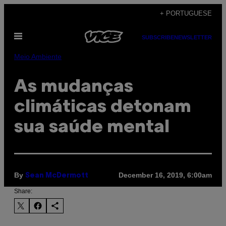
Skip
+ PORTUGUESE
to
Open
content
SUBSCRIBE
NEWSLETTER
Menu
Meio Ambiente
As mudanças
climáticas detonam
sua saúde mental
By
December 16, 2019, 6:00am
Sean McDermott
Share: