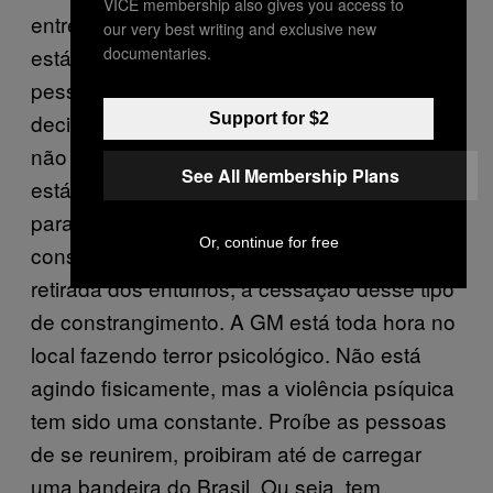
VICE membership also gives you access to
entrega de farmácia, uma ambulância; enfim,
our very best writing and exclusive new
documentaries.
está inviabilizando totalmente o direito da
pessoa de permanecer. Como tem uma
decisão da justiça dizendo que a Prefeitura
Support for $2
não pode forçar ninguém a sair dali, a gente
See All Membership Plans
está trabalhando em cima dessa decisão
para tentar reverter essa situação e
Or, continue for free
conseguir a derrubada do tapume e a
retirada dos entulhos, a cessação desse tipo
de constrangimento. A GM está toda hora no
local fazendo terror psicológico. Não está
agindo fisicamente, mas a violência psíquica
tem sido uma constante. Proíbe as pessoas
de se reunirem, proibiram até de carregar
uma bandeira do Brasil. Ou seja, tem