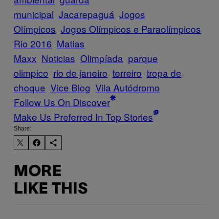
municipal
Jacarepaguá
Jogos
Olímpicos
Jogos Olímpicos e Paraolímpicos
Rio 2016
Matias
Maxx
Noticias
Olimpíada
parque
olimpico
rio de janeiro
terreiro
tropa de
choque
Vice Blog
Vila Autódromo
Follow Us On Discover
Make Us Preferred In Top Stories
Share:
MORE
LIKE THIS