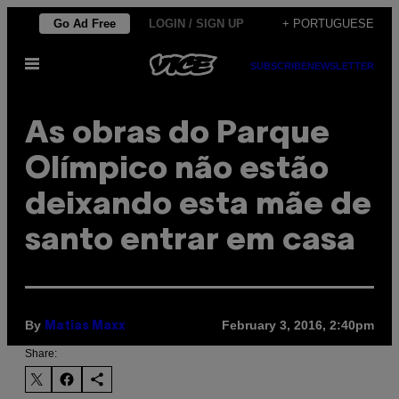
Skip
Go Ad Free
LOGIN / SIGN UP
+ PORTUGUESE
to
Open
content
SUBSCRIBE
NEWSLETTER
Menu
As obras do Parque
Olímpico não estão
deixando esta mãe de
santo entrar em casa
By
February 3, 2016, 2:40pm
Matias Maxx
Share: