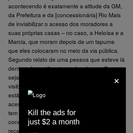
acontecendo é exatamente a atitude da GM,
da Prefeitura e da [concessionária] Rio Mais
de inviabilizar o acesso dos moradores a
suas próprias casas – no caso, a Heloísa e a
Marcia, que moram depois de um tapume
que eles colocaram no meio da via pública.
Segundo relato de uma pessoa que esteve lá
dentro, eles estão aterrando a lagoa. Ou
×
seja, botaram o tapume para tirar a
visibilidade de alguma coisa irregular que
estão fazendo ali. Além disso, impediram o
acesso dessas pessoas, ou seja, a pessoa
Kill the ads for
tem de dar uma volta de quilômetros para
just $2 a month
conseguir entrar na própria casa, não pode
receber visitas, não pode receber uma