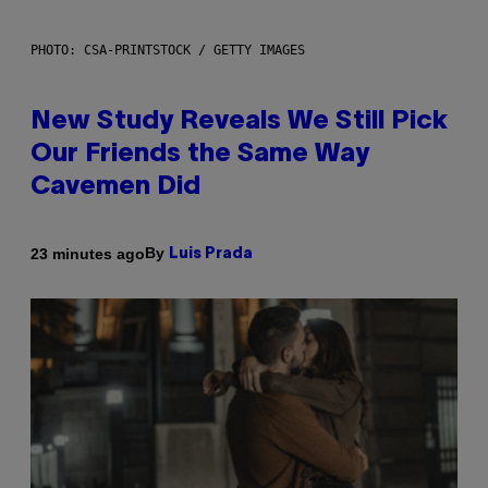
PHOTO: CSA-PRINTSTOCK / GETTY IMAGES
New Study Reveals We Still Pick
Our Friends the Same Way
Cavemen Did
By
23 minutes ago
Luis Prada