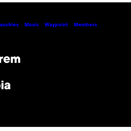
unchies
Music
Waypoint
Members
rrem
ia