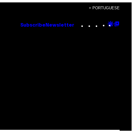
+ PORTUGUESE
Instagram
TikTok
YouTube
Google
Goog
Subscribe
Newsletter
Discove
Top
Posts