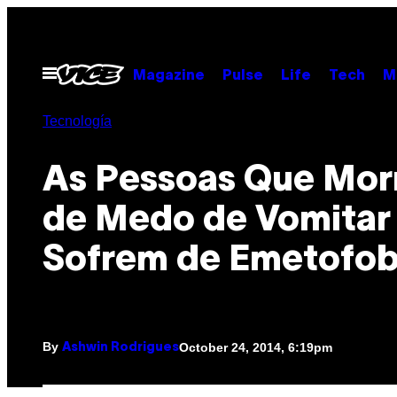
Skip
to
content
Open
Magazine
Pulse
Life
Tech
M
Menu
Tecnología
As Pessoas Que Mo
de Medo de Vomitar
Sofrem de Emetofob
By
October 24, 2014, 6:19pm
Ashwin Rodrigues