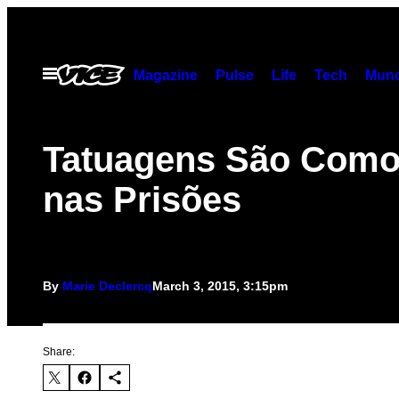
Skip
to
content
Open
Magazine
Pulse
Life
Tech
Munc
Menu
Tatuagens São Com
nas Prisões
By
Marie Declercq
March 3, 2015, 3:15pm
Share: