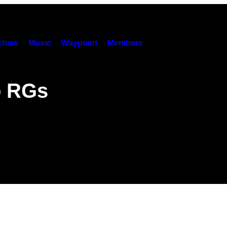
hies
Music
Waypoint
Members
o RGs