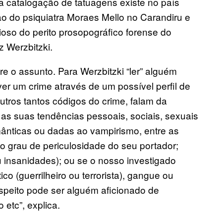
 a catalogação de tatuagens existe no país
 do psiquiatra Moraes Mello no Carandiru e
oso do perito prosopográfico forense do
z Werzbitzki.
bre o assunto. Para Werzbitzki “ler” alguém
ver um crime através de um possível perfil de
tros tantos códigos do crime, falam da
as suas tendências pessoais, sociais, sexuais
mânticas ou dadas ao vampirismo, entre as
o grau de periculosidade do seu portador;
u insanidades); ou se o nosso investigado
co (guerrilheiro ou terrorista), gangue ou
uspeito pode ser alguém aficionado de
 etc”, explica.