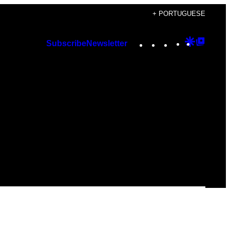
+ PORTUGUESE
Instagram
TikTok
YouTube
Google
Googl
Subscribe
Newsletter
Discover
Top
Posts