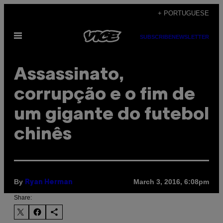
Skip
+ PORTUGUESE
to
Open
content
SUBSCRIBE
NEWSLETTER
Menu
Assassinato,
corrupção e o fim de
um gigante do futebol
chinês
By
March 3, 2016, 6:08pm
Ryan Herman
Share: