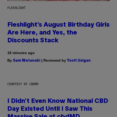
FLESHLIGHT
Fleshlight’s August Birthday Girls
Are Here, and Yes, the
Discounts Stack
16 minutes ago
By
| Reviewed by
Sam Watanuki
Ysolt Usigan
COURTESY OF CBDMD
I Didn’t Even Know National CBD
Day Existed Until I Saw This
Massive Sale at cbdMD