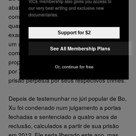
VICE membership also gives you access to
abafar a investigação, depois de uma briga
our very best writing and exclusive new
documentaries.
com o Chefe de Polícia de Chongqing;
quando as autoridades começaram a
Support for $2
examinar os negócios de Bo, Xu se tornou
um alvo. Bo foi declarado culpado por
See All Membership Plans
corrupção, incluindo o recebimento de
propinas de cerca de US$ 3,5 milhões pagas
Or, continue for free
por Xu. Bo e sua mulher hoje cumprem
prisão perpétua por seus respectivos crimes.
Depois de testemunhar no júri popular de Bo,
Xu foi condenado num julgamento a portas
fechadas e sentenciado a quatro anos de
reclusão, calculados a partir de sua prisão
em 2012. Ele seria liberado este ano, mas