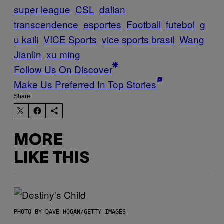
super league
CSL
dalian
transcendence
esportes
Football
futebol
g
u kaili
VICE Sports
vice sports brasil
Wang
Jianlin
xu ming
Follow Us On Discover
Make Us Preferred In Top Stories
Share:
MORE
LIKE THIS
PHOTO BY DAVE HOGAN/GETTY IMAGES