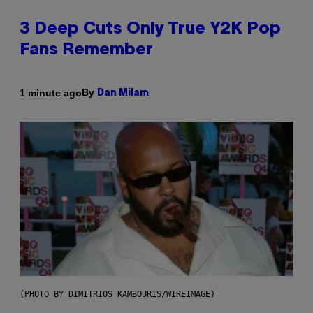
3 Deep Cuts Only True Y2K Pop
Fans Remember
By
1 minute ago
Dan Milam
(PHOTO BY DIMITRIOS KAMBOURIS/WIREIMAGE)