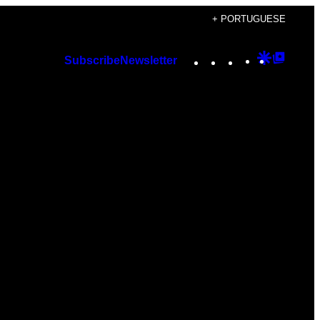
+ PORTUGUESE
Instagram
TikTok
YouTube
Google
Googl
Subscribe
Newsletter
Discover
Top
Posts