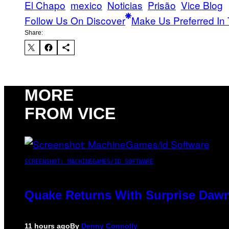
El Chapo
mexico
Noticias
Prisão
Vice Blog
Follow Us On Discover
Make Us Preferred In 
Share:
MORE
FROM VICE
SCREENSHOT: MACHINEGAMES/ID SOFTWARE
Quake Returns With Surprise Dawn
11 hours ago
By
Denny Connolly