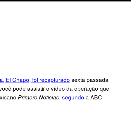
a, El Chapo, foi recapturado
sexta passada
 você pode assistir o vídeo da operação que
exicano
,
segundo
a ABC
Primero Noticias