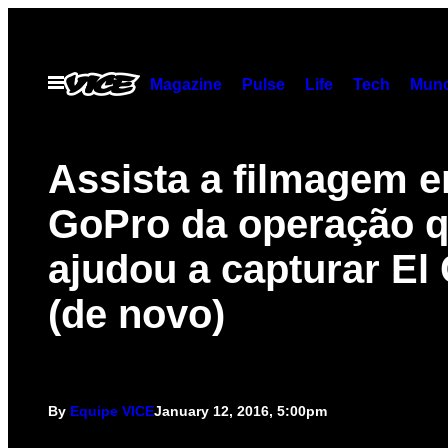
Skip
to
content
Open
Magazine
Pulse
Life
Tech
Munc
Menu
Assista a filmagem 
GoPro da operação 
ajudou a capturar El
(de novo)
By
Equipe VICE
January 12, 2016, 5:00pm