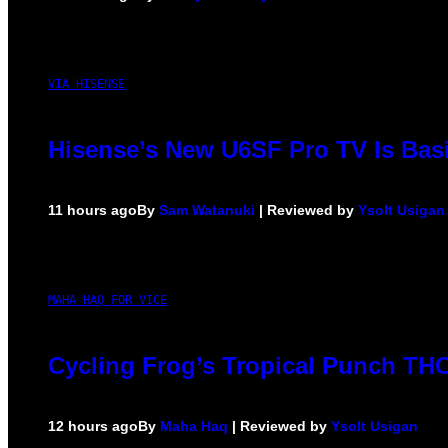
VIA HISENSE
Hisense’s New U6SF Pro TV Is Basi
11 hours ago
By
Sam Watanuki
| Reviewed by
Ysolt Usigan
MAHA HAQ FOR VICE
Cycling Frog’s Tropical Punch THC 
12 hours ago
By
Maha Haq
| Reviewed by
Ysolt Usigan