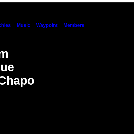
hies
Music
Waypoint
Members
em
que
 Chapo