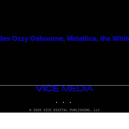
es Ozzy Osbourne, Metallica, the White
VICE
MEDIA
INSTAGRAM
TIKTOK
YOUTUBE
© 2026 VICE DIGITAL PUBLISHING, LLC