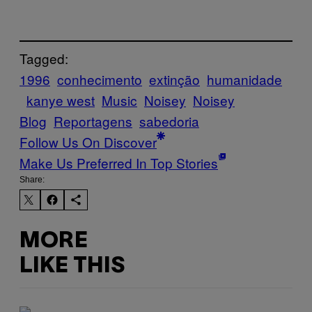
Tagged:
1996
conhecimento
extinção
humanidade
kanye west
Music
Noisey
Noisey
Blog
Reportagens
sabedoria
Follow Us On Discover
Make Us Preferred In Top Stories
Share:
MORE
LIKE THIS