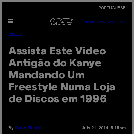
Skip
+ PORTUGUESE
to
Open
content
SUBSCRIBE
NEWSLETTER
Menu
Música
Assista Este Video
Antigão do Kanye
Mandando Um
Freestyle Numa Loja
de Discos em 1996
By
July 21, 2014, 5:15pm
Drew Millard