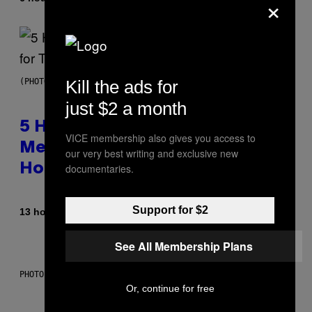
×
Kill the ads for
(PHOTO BY STEVE GRANITZ/WIREIMAGE)
just $2 a month
5 Hip-Hop Songs That Are Most
VICE membership also gives you access to
Memorable for Their Classic
our very best writing and exclusive new
documentaries.
Hooks
Support for $2
By
13 hours ago
Caleb Catlin
See All Membership Plans
PHOTO: NASA; DR PIXEL / GETTY IMAGES
Or, continue for free