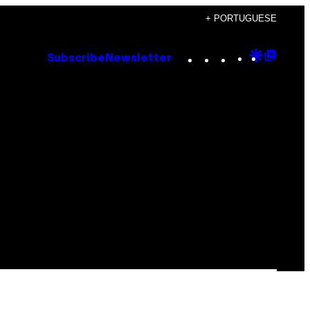
+ PORTUGUESE
Instagram
TikTok
YouTube
Google
Goog
Subscribe
Newsletter
Discove
Top
Posts