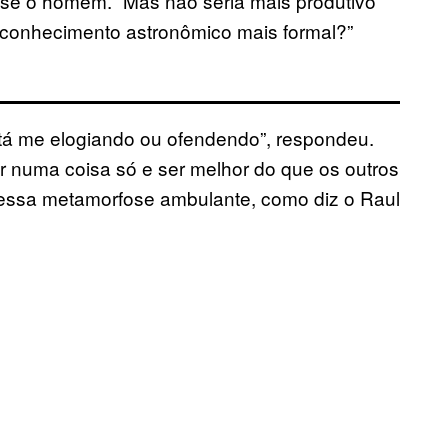
isse o homem. “Mas não seria mais produtivo
conhecimento astronômico mais formal?”
stá me elogiando ou ofendendo”, respondeu.
 numa coisa só e ser melhor do que os outros
 essa metamorfose ambulante, como diz o Raul