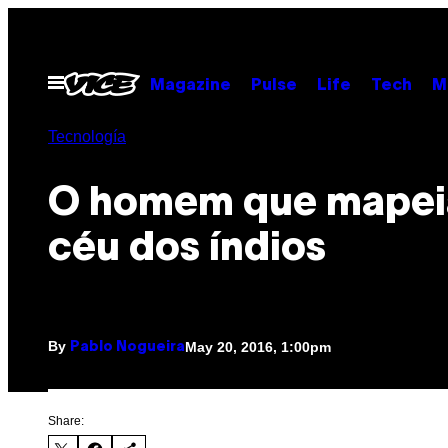
Skip
to
content
Open
Magazine
Pulse
Life
Tech
M
Menu
Tecnología
​O homem que mapei
céu dos índios
By
May 20, 2016, 1:00pm
Pablo Nogueira
Share: