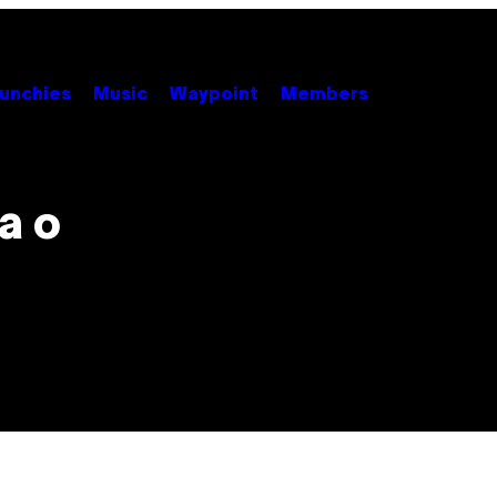
unchies
Music
Waypoint
Members
a o