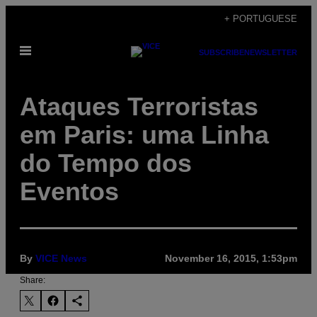
Skip
+ PORTUGUESE
to
Open
content
SUBSCRIBE
NEWSLETTER
Menu
Ataques Terroristas
em Paris: uma Linha
do Tempo dos
Eventos
By
VICE News
November 16, 2015, 1:53pm
Share: