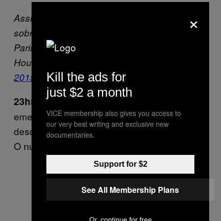
×
Assista a declaração completa do
@POTUS
sobre os ataques em
Paris.
https://t.co/yQThOvrdxZ
– The White
House (@WhiteHouse)
13 de novembro de
Kill the ads for
2015
just $2 a month
Hollande declara estado de
23h58:
VICE membership also gives you access to
emergência na França pela primeira vez
our very best writing and exclusive new
desde 2005. O exército francês é mobilizado.
documentaries.
O número de mortos chega a 42.
Support for $2
See All Membership Plans
Or, continue for free