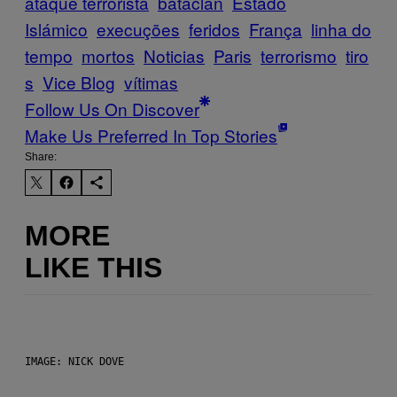
ataque terrorista
bataclan
Estado
Islámico
execuções
feridos
França
linha do
tempo
mortos
Noticias
Paris
terrorismo
tiro
s
Vice Blog
vítimas
Follow Us On Discover
Make Us Preferred In Top Stories
Share:
MORE
LIKE THIS
IMAGE: NICK DOVE