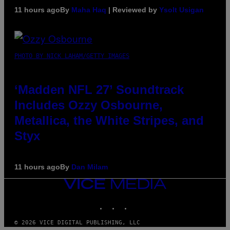
11 hours ago
By
Maha Haq
| Reviewed by
Ysolt Usigan
PHOTO BY NICK LAHAM/GETTY IMAGES
‘Madden NFL 27’ Soundtrack
Includes Ozzy Osbourne,
Metallica, the White Stripes, and
Styx
11 hours ago
By
Dan Milam
VICE
MEDIA
INSTAGRAM
TIKTOK
YOUTUBE
© 2026 VICE DIGITAL PUBLISHING, LLC