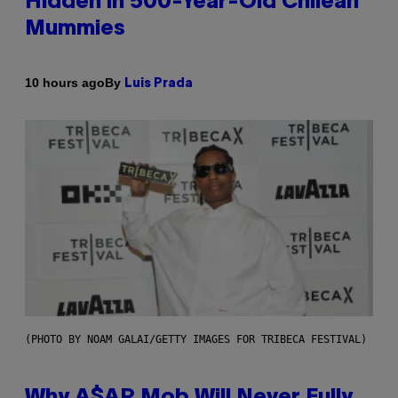
Hidden in 500-Year-Old Chilean
Mummies
By
10 hours ago
Luis Prada
(PHOTO BY NOAM GALAI/GETTY IMAGES FOR TRIBECA FESTIVAL)
Why A$AP Mob Will Never Fully