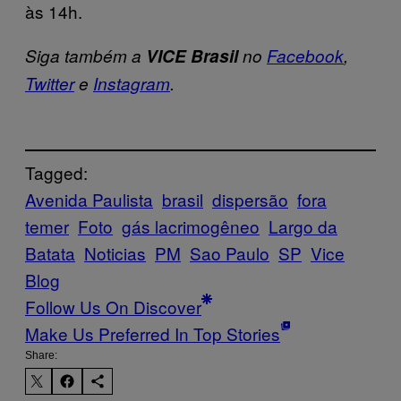
às 14h.
Siga também a
VICE Brasil
no
Facebook
,
Twitter
e
Instagram
.
Tagged:
Avenida Paulista
brasil
dispersão
fora
temer
Foto
gás lacrimogêneo
Largo da
Batata
Noticias
PM
Sao Paulo
SP
Vice
Blog
Follow Us On Discover
Make Us Preferred In Top Stories
Share: