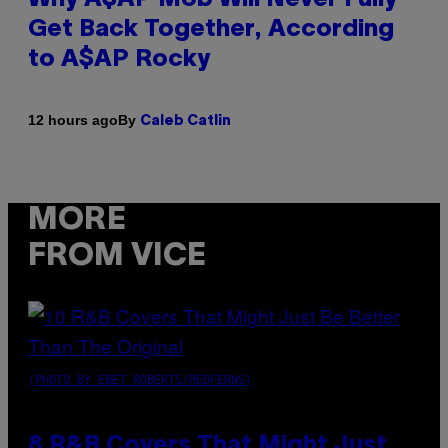
Get Back Together, According
to A$AP Rocky
By
12 hours ago
Caleb Catlin
MORE
FROM VICE
(PHOTO BY EBET ROBERTS/REDFERNS)
8 R&B Covers That Might Just