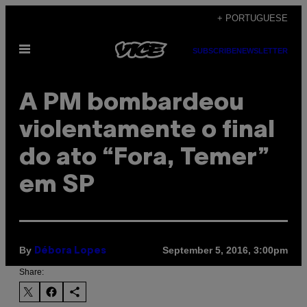
Skip
+ PORTUGUESE
to
Open
content
SUBSCRIBE
NEWSLETTER
Menu
A PM bombardeou
violentamente o final
do ato “Fora, Temer”
em SP
By
September 5, 2016, 3:00pm
Débora Lopes
Share: