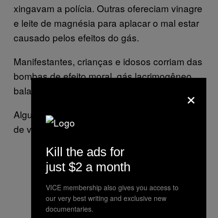
xingavam a polícia. Outras ofereciam vinagre
e leite de magnésia para aplacar o mal estar
causado pelos efeitos do gás.
Manifestantes, crianças e idosos corriam das
bombas de efeito moral, gás lacrimogêneo,
×
balas de borracha e jatos d’água.
Alguns manifestantes arremessaram garrafas
de vidro em direção aos policiais.
Kill the ads for
just $2 a month
A Tropa de Choque detendo um
VICE membership also gives you access to
manifestante. Foto: Felipe Larozza/
our very best writing and exclusive new
VICE
documentaries.