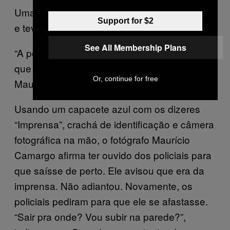
Uma mulher passou mal dentro de um ônibus
Support for $2
e teve de ser socorrida pelos passageiros.
See All Membership Plans
“A polícia está atirando na gente, por mais
que nos identifiquemos”, lamenta o fotógrafo
Or, continue for free
Maurício Camargo.
Usando um capacete azul com os dizeres
“Imprensa”, crachá de identificação e câmera
fotográfica na mão, o fotógrafo Maurício
Camargo afirma ter ouvido dos policiais para
que saísse de perto. Ele avisou que era da
imprensa. Não adiantou. Novamente, os
policiais pediram para que ele se afastasse.
“Sair pra onde? Vou subir na parede?”,