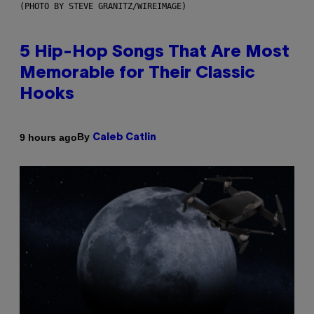
(PHOTO BY STEVE GRANITZ/WIREIMAGE)
5 Hip-Hop Songs That Are Most
Memorable for Their Classic
Hooks
By
9 hours ago
Caleb Catlin