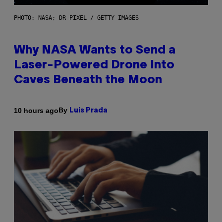
PHOTO: NASA; DR PIXEL / GETTY IMAGES
Why NASA Wants to Send a
Laser-Powered Drone Into
Caves Beneath the Moon
By
10 hours ago
Luis Prada